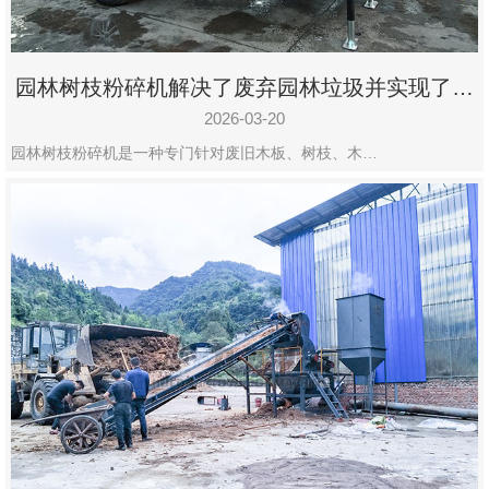
园林树枝粉碎机解决了废弃园林垃圾并实现了再
利用
2026-03-20
园林树枝粉碎机是一种专门针对废旧木板、树枝、木…