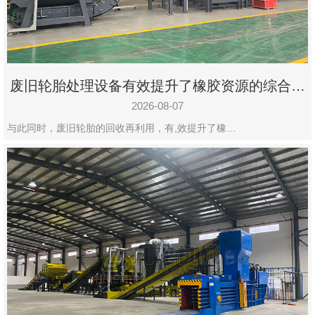
州
市
九
龙
废旧轮胎处理设备有效提升了橡胶资源的综合利
机
用率
械
2026-08-07
设
与此同时，废旧轮胎的回收再利用，有,效提升了橡…
备
有
限
公
司
豫
ICP
备
19020390
号-1