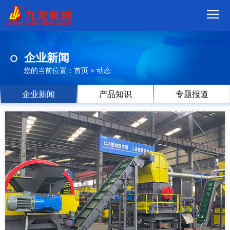
首
企业新闻
页
我
您的当前位置：
首页
>
动态
们
产
企业新闻
产品知识
专题报道
品
视
频
现
场
方
案
动
态
联
系
郑