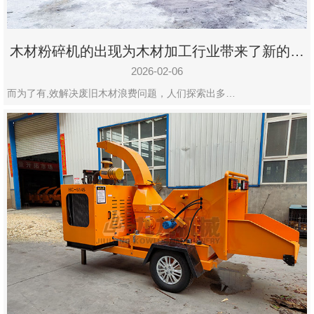
木材粉碎机的出现为木材加工行业带来了新的变
化
2026-02-06
而为了有,效解决废旧木材浪费问题，人们探索出多…