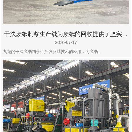
干法废纸制浆生产线为废纸的回收提供了坚实的
保障
2026-07-17
九龙的干法废纸制浆生产线及其技术的应用，为废纸…