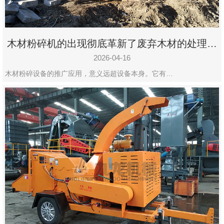
木材粉碎机的出现彻底革新了废弃木材的处理模
式
2026-04-16
木材粉碎设备的推广应用，意义远超设备本身。它有…