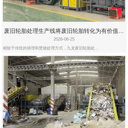
废旧轮胎处理生产线将废旧轮胎转化为有价值的
资源
2026-06-25
相较于传统的填埋和焚烧处理方式，九龙废旧轮胎处…