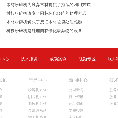
木材粉碎机为废弃木材提供了持续的利用方式
树枝粉碎机改变了园林绿化传统的处理方式
木材粉碎机解决了废旧木材垃圾处理难题
圆盘破碎机
综合破碎机
树枝粉碎机是处理园林绿化废弃物的设备
品中心
技术服务
成功案例
视频专区
联系
大型秸秆粉碎机
废旧轮胎胶粉设备...
九龙
产品中心
新闻中心
技
介
粉碎机系列
公司新闻
服务
量
削片机系列
行业资讯
服务
绩
撕碎机系列
产品知识
服务
略
金属破系列
专题报道
程
烘干机系列
常见问题