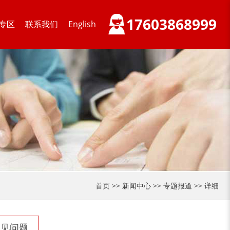
17603868999
专区
联系我们
English
木材削片机
金属破碎机
装修垃圾处理设备...
废家电破碎机
首页
>> 新闻中心 >> 专题报道 >> 详细
常见问题