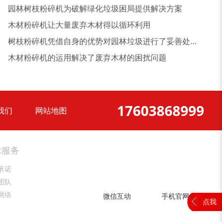
园林树枝粉碎机为破解绿化垃圾困局提供解决方案
木材粉碎机让大量废弃木材得以循环利用
树枝粉碎机凭借自身的优势对园林垃圾进行了妥善处...
大型稻草捆撕碎机...
金属撕碎机
木材粉碎机的运用解决了废弃木材的困扰问题
17603868999
我们
网站地图
锯末粉碎机
大件垃圾处理设备...
术服务
承诺
团队
网络
微信互动
手机官网
点我