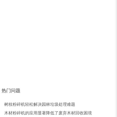
锯末烘干机
秸秆烘干机
树皮烘干机
除尘器
热门问题
树枝粉碎机轻松解决园林垃圾处理难题
木材粉碎机的应用显著降低了废弃木材回收困境