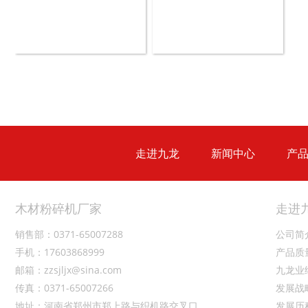
木材切片机
大型木材粉碎机
走进九龙
新闻中心
产
生活垃圾破碎机
大型树枝粉碎机
木材粉碎机厂家
走进
销售部：0371-65007288
公司简
手机：17603868999
产品质
邮箱：zzsjljx@sina.com
九龙业
传真：0371-65007266
发展战
地址：河南省郑州市郑上路与织机路交叉口
发展历