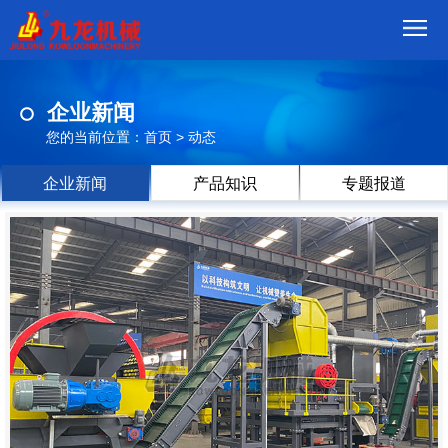
首
企业新闻
页
我
您的当前位置：
首页
>
动态
们
产
企业新闻
产品知识
专题报道
品
视
频
现
场
方
案
动
态
联
系
郑