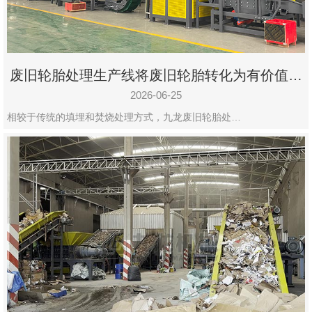
废旧轮胎处理生产线将废旧轮胎转化为有价值的
资源
2026-06-25
相较于传统的填埋和焚烧处理方式，九龙废旧轮胎处…