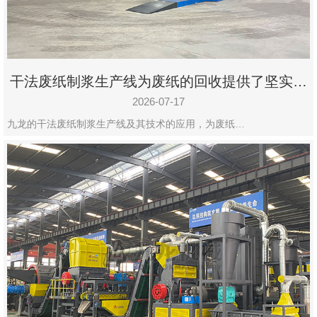
干法废纸制浆生产线为废纸的回收提供了坚实的
保障
2026-07-17
九龙的干法废纸制浆生产线及其技术的应用，为废纸…