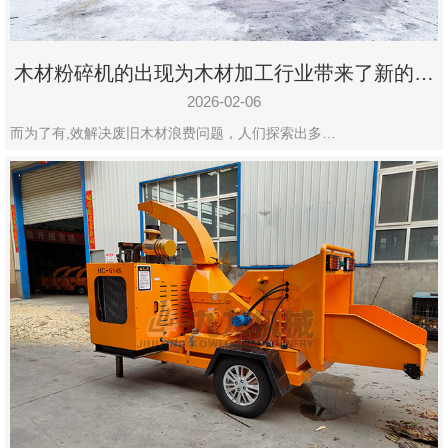
木材粉碎机的出现为木材加工行业带来了新的变
化
2026-02-06
而为了有,效解决废旧木材浪费问题，人们探索出多…