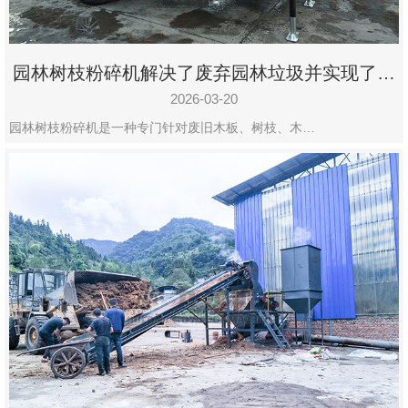
园林树枝粉碎机解决了废弃园林垃圾并实现了再
利用
2026-03-20
园林树枝粉碎机是一种专门针对废旧木板、树枝、木…