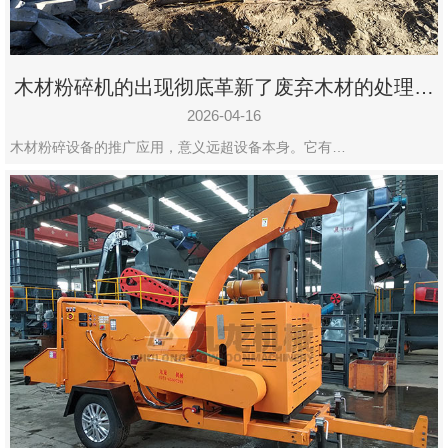
木材粉碎机的出现彻底革新了废弃木材的处理模
式
2026-04-16
木材粉碎设备的推广应用，意义远超设备本身。它有…