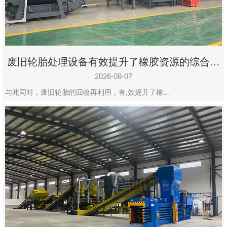
州
市
九
龙
废旧轮胎处理设备有效提升了橡胶资源的综合利
机
用率
械
2026-08-07
设
与此同时，废旧轮胎的回收再利用，有,效提升了橡…
备
有
限
公
司
豫
ICP
备
19020390
号-1