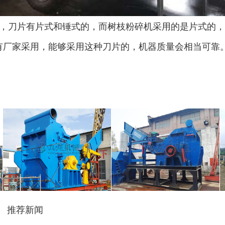
废钢破碎机
模板破碎机
，刀片有片式和锤式的，而树枝粉碎机采用的是片式的，
有厂家采用，能够采用这种刀片的，机器质量会相当可靠
金属压块破碎机
塑料粉碎机
摩托车破碎机
自行车破碎机
推荐新闻