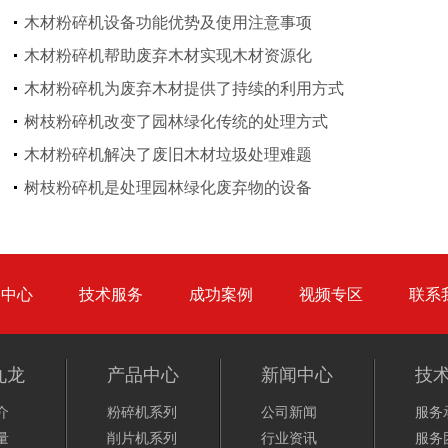
木材粉碎机设备功能优势及使用注意事项
木材粉碎机帮助废弃木材实现木材资源化
木材粉碎机为废弃木材提供了持续的利用方式
彩钢瓦破碎机
大型铡草机
树枝粉碎机改变了园林绿化传统的处理方式
木材粉碎机解决了废旧木材垃圾处理难题
树枝粉碎机是处理园林绿化废弃物的设备
气流烘干机
转筒烘干机
品中心
技术服务
成功案例
视频专区
联系
九龙
产品中心
新闻中心
技
介
粉碎机系列
公司新闻
服务
猪粪烘干机
鸡粪烘干机
量
削片机系列
行业资讯
服务