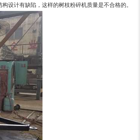
锯末粉碎机
大件垃圾处理设备...
结构设计有缺陷，这样的树枝粉碎机质量是不合格的。
切枝机
玉米秸秆粉碎机
木材削片机
金属破碎机