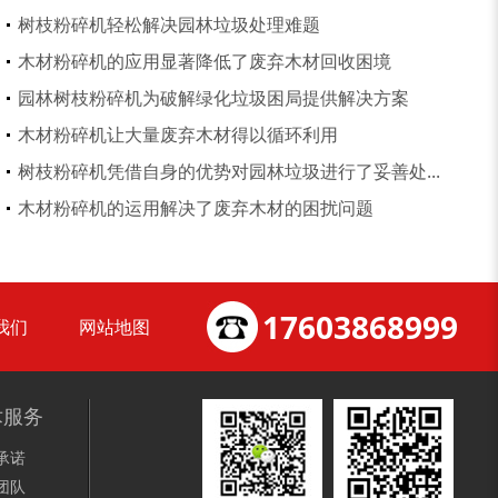
树枝粉碎机轻松解决园林垃圾处理难题
木材粉碎机的应用显著降低了废弃木材回收困境
园林树枝粉碎机为破解绿化垃圾困局提供解决方案
木屑粉碎机
水滴式粉碎机
木材粉碎机让大量废弃木材得以循环利用
树枝粉碎机凭借自身的优势对园林垃圾进行了妥善处...
木材粉碎机的运用解决了废弃木材的困扰问题
锯末烘干机
秸秆烘干机
17603868999
我们
网站地图
术服务
承诺
树皮烘干机
除尘器
团队