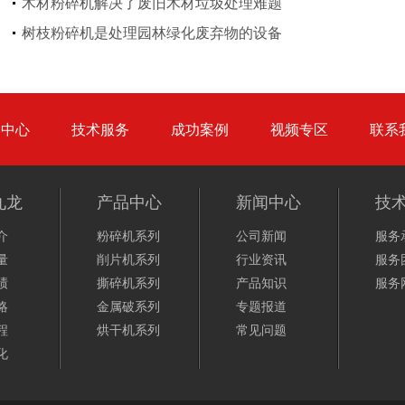
木材粉碎机解决了废旧木材垃圾处理难题
圆盘破碎机
综合破碎机
树枝粉碎机是处理园林绿化废弃物的设备
品中心
技术服务
成功案例
视频专区
联系
大型秸秆粉碎机
废旧轮胎胶粉设备...
九龙
产品中心
新闻中心
技
介
粉碎机系列
公司新闻
服务
量
削片机系列
行业资讯
服务
绩
撕碎机系列
产品知识
服务
略
金属破系列
专题报道
程
烘干机系列
常见问题
化