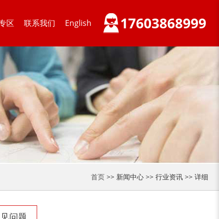
17603868999
专区
联系我们
English
木材削片机
金属破碎机
装修垃圾处理设备...
废家电破碎机
首页
>> 新闻中心 >> 行业资讯 >> 详细
小型撕碎机
稻草秸秆撕碎机
常见问题