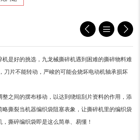
稻草揉丝机
易拉罐破碎机
碎机是好的挑选，九龙械撕碎机遇到困难的撕碎物料难
，刀片不能转动，严峻的可能会烧坏电动机轴承损坏
木屑粉碎机
水滴式粉碎机
调整之间的摆布移动，以达到绕组刮片资料的作用，添
简略撕裂当机器编织袋阻塞表象，让撕碎机里的编织袋
机，撕碎编织袋即是这么简单、易懂！
锯末烘干机
秸秆烘干机