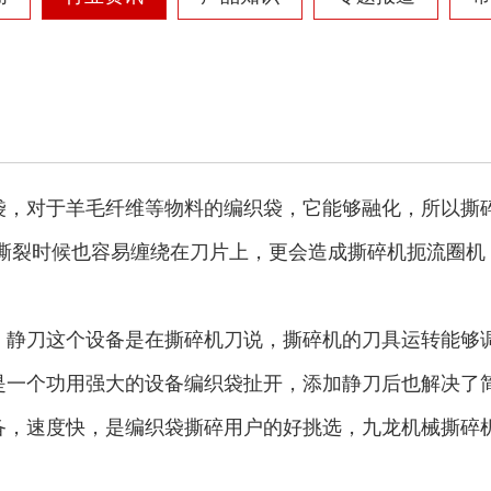
摩托车破碎机
自行车破碎机
袋，对于羊毛纤维等物料的编织袋，它能够融化，所以撕
袋撕裂时候也容易缠绕在刀片上，更会造成撕碎机扼流圈机
彩钢瓦破碎机
大型铡草机
，静刀这个设备是在撕碎机刀说，撕碎机的刀具运转能够
是一个功用强大的设备编织袋扯开，添加静刀后也解决了
备，速度快，是编织袋撕碎用户的好挑选，九龙机械撕碎
气流烘干机
转筒烘干机