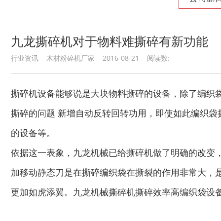
九龙撕碎机对于物料难撕碎有新功能
秸秆沼气处理设备...
废旧汽车破碎机
行业资讯 木材粉碎机厂家 2016-08-21 阅读数:
撕碎机设备能够说是大块物料撕碎的设备，除了编织
撕碎的问题 新增自动反转回转功用，即使如此编织
的设备等。
秸秆青贮粉碎机
油漆桶破碎机
依据这一表象，九龙机械已给撕碎机做了明确的改变
加移动静态刀是在撕碎编织袋在撕裂的作用非常大，
更加如虎添翼。九龙机械撕碎机撕碎效率高编织袋设
鼓式削片机
稻草粉碎机