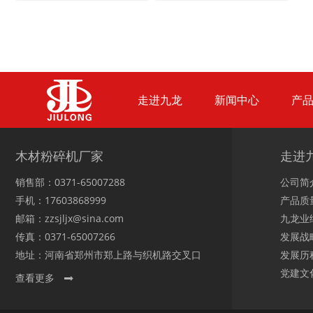
木材切片机
大型木材粉碎机
走进九龙
新闻中心
产
生活垃圾破碎机
大型树枝粉碎机
木材粉碎机厂家
走进
销售部：0371-65007288
公司简
手机：17603868999
产品质
邮箱：zzsjljx@sina.com
九龙业
传真：0371-65007266
发展战
地址：河南省郑州市郑上路与织机路交叉口
发展历
党建文
查看更多