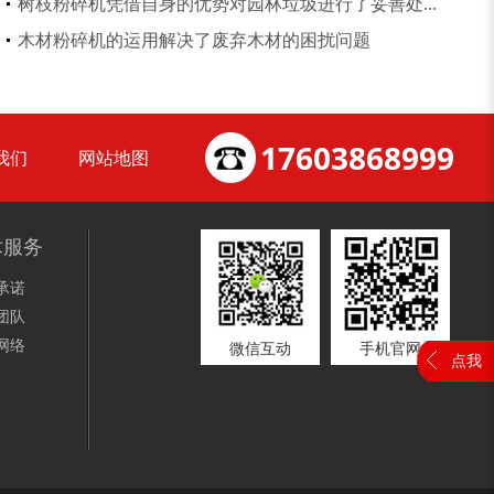
树枝粉碎机凭借自身的优势对园林垃圾进行了妥善处...
大型稻草捆撕碎机...
金属撕碎机
木材粉碎机的运用解决了废弃木材的困扰问题
17603868999
我们
网站地图
锯末粉碎机
大件垃圾处理设备...
术服务
承诺
团队
网络
微信互动
手机官网
点我