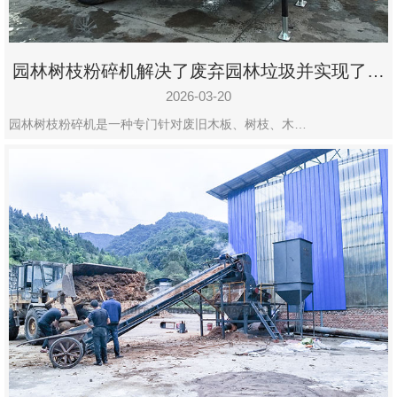
园林树枝粉碎机解决了废弃园林垃圾并实现了再
利用
2026-03-20
园林树枝粉碎机是一种专门针对废旧木板、树枝、木…