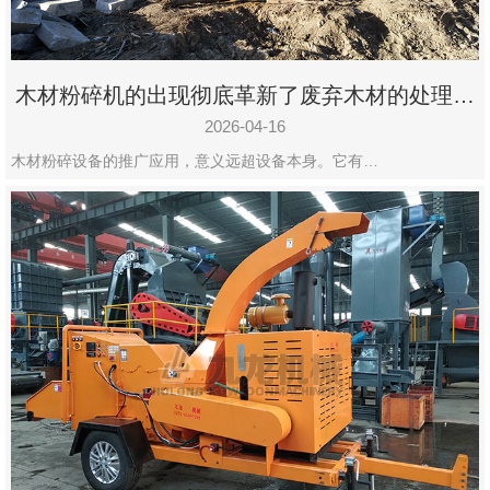
木材粉碎机的出现彻底革新了废弃木材的处理模
式
2026-04-16
木材粉碎设备的推广应用，意义远超设备本身。它有…