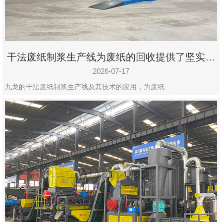
干法废纸制浆生产线为废纸的回收提供了坚实的
保障
2026-07-17
九龙的干法废纸制浆生产线及其技术的应用，为废纸…