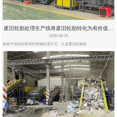
废旧轮胎处理生产线将废旧轮胎转化为有价值的
资源
2026-06-25
相较于传统的填埋和焚烧处理方式，九龙废旧轮胎处…