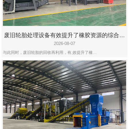
州
市
九
龙
废旧轮胎处理设备有效提升了橡胶资源的综合利
机
用率
械
2026-08-07
设
与此同时，废旧轮胎的回收再利用，有,效提升了橡…
备
有
限
公
司
豫
ICP
备
19020390
号-1