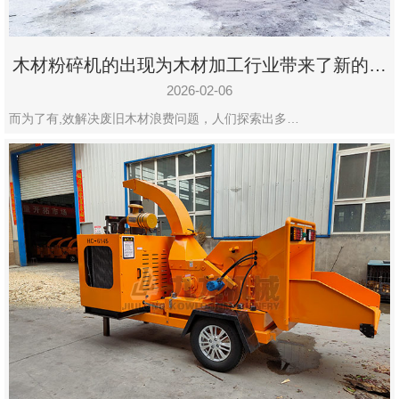
木材粉碎机的出现为木材加工行业带来了新的变
化
2026-02-06
而为了有,效解决废旧木材浪费问题，人们探索出多…