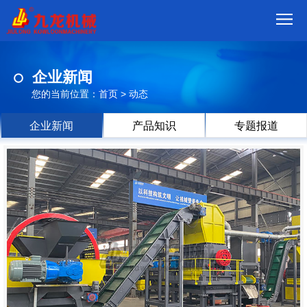
首
企业新闻
页
我
您的当前位置：
首页
>
动态
们
产
企业新闻
产品知识
专题报道
品
视
频
现
场
方
案
动
态
联
系
郑