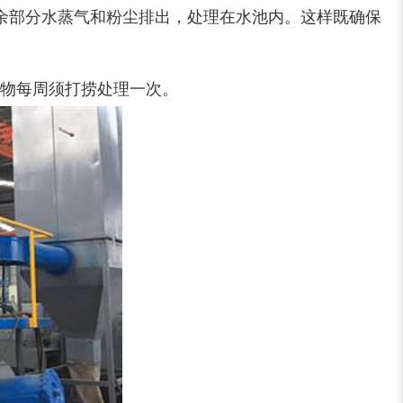
余部分水蒸气和粉尘排出，处理在水池内。这样既确保
淀物每周须打捞处理一次。
大型稻草捆撕碎机...
金属撕碎机