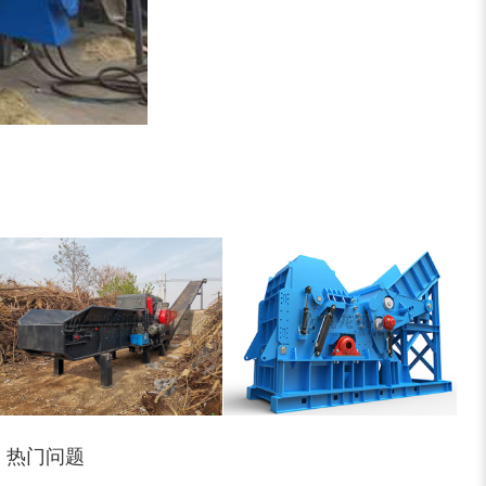
锯末粉碎机
大件垃圾处理设备...
切枝机
玉米秸秆粉碎机
热门问题