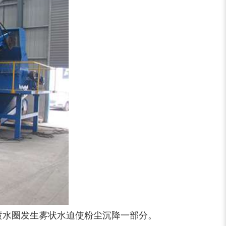
喷水圈发生雾状水迫使粉尘沉降一部分。