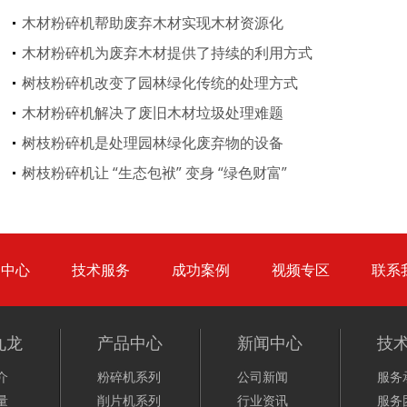
生活垃圾处理设备...
工业固废处理设备...
木材粉碎机帮助废弃木材实现木材资源化
木材粉碎机为废弃木材提供了持续的利用方式
树枝粉碎机改变了园林绿化传统的处理方式
木材粉碎机解决了废旧木材垃圾处理难题
树枝粉碎机是处理园林绿化废弃物的设备
废钢破碎机
模板破碎机
树枝粉碎机让 “生态包袱” 变身 “绿色财富”
品中心
技术服务
成功案例
视频专区
联系
金属压块破碎机
塑料粉碎机
九龙
产品中心
新闻中心
技
介
粉碎机系列
公司新闻
服务
量
削片机系列
行业资讯
服务