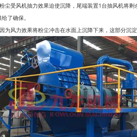
，粉尘受风机抽力效果迫使沉降，尾端装置1台抽风机将剩
供给了确保。
，因为风力效果将粉尘冲击在水面上沉降下来，这部分沉
圆盘破碎机
综合破碎机