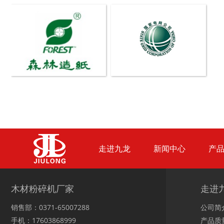
木材撕碎机
RDF燃料生产设备
生物质综合破碎机...
轮胎粉碎机
走进九龙
新闻中心
产
陈腐垃圾处理设备...
建筑垃圾处理设备...
木材粉碎机厂家
走进
销售部：0371-65007288
公司简
手机：17603868999
产品质