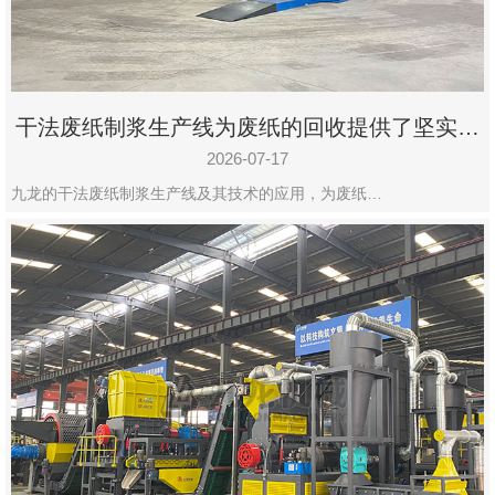
干法废纸制浆生产线为废纸的回收提供了坚实的
保障
2026-07-17
九龙的干法废纸制浆生产线及其技术的应用，为废纸…