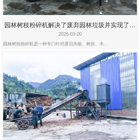
园林树枝粉碎机解决了废弃园林垃圾并实现了再
利用
2026-03-20
园林树枝粉碎机是一种专门针对废旧木板、树枝、木…