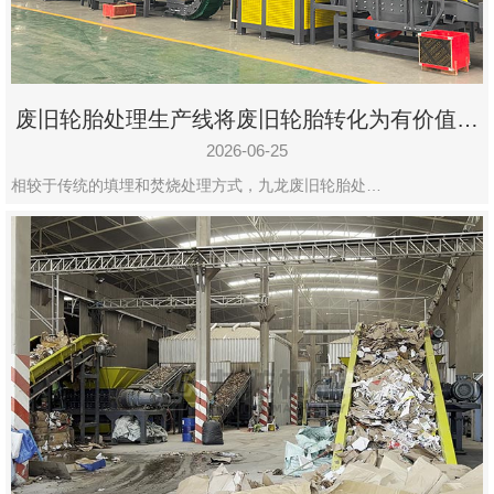
废旧轮胎处理生产线将废旧轮胎转化为有价值的
资源
2026-06-25
相较于传统的填埋和焚烧处理方式，九龙废旧轮胎处…