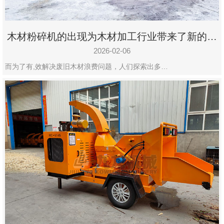
木材粉碎机的出现为木材加工行业带来了新的变
化
2026-02-06
而为了有,效解决废旧木材浪费问题，人们探索出多…