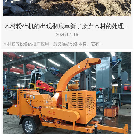
木材粉碎机的出现彻底革新了废弃木材的处理模
式
2026-04-16
木材粉碎设备的推广应用，意义远超设备本身。它有…