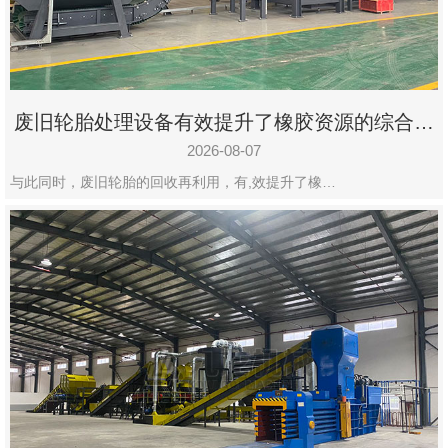
州
市
九
龙
废旧轮胎处理设备有效提升了橡胶资源的综合利
机
用率
械
2026-08-07
设
与此同时，废旧轮胎的回收再利用，有,效提升了橡…
备
有
限
公
司
豫
ICP
备
19020390
号-1