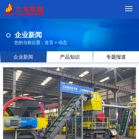
首
企业新闻
页
我
您的当前位置：
首页
>
动态
们
产
企业新闻
产品知识
专题报道
品
视
频
现
场
方
案
动
态
联
系
郑