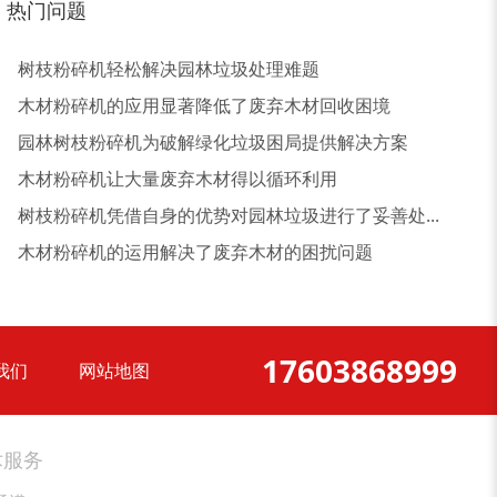
热门问题
大型稻草捆撕碎机...
金属撕碎机
树枝粉碎机轻松解决园林垃圾处理难题
木材粉碎机的应用显著降低了废弃木材回收困境
园林树枝粉碎机为破解绿化垃圾困局提供解决方案
木材粉碎机让大量废弃木材得以循环利用
树枝粉碎机凭借自身的优势对园林垃圾进行了妥善处...
锯末粉碎机
大件垃圾处理设备...
木材粉碎机的运用解决了废弃木材的困扰问题
17603868999
我们
网站地图
切枝机
玉米秸秆粉碎机
术服务