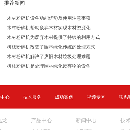
推荐新闻
圆盘破碎机
综合破碎机
木材粉碎机设备功能优势及使用注意事项
木材粉碎机帮助废弃木材实现木材资源化
木材粉碎机为废弃木材提供了持续的利用方式
树枝粉碎机改变了园林绿化传统的处理方式
木材粉碎机解决了废旧木材垃圾处理难题
大型秸秆粉碎机
废旧轮胎胶粉设备...
树枝粉碎机是处理园林绿化废弃物的设备
品中心
技术服务
成功案例
视频专区
联系
树枝粉碎机
稻草破碎机
九龙
产品中心
新闻中心
技