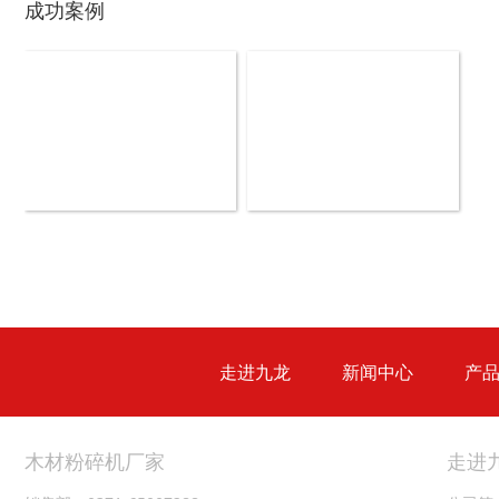
成功案例
木材切片机
大型木材粉碎机
生活垃圾破碎机
大型树枝粉碎机
走进九龙
新闻中心
产
废纸破碎机
双轴撕碎机
木材粉碎机厂家
走进