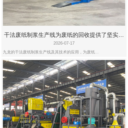
州
市
九
龙
干法废纸制浆生产线为废纸的回收提供了坚实的
机
保障
械
2026-07-17
设
九龙的干法废纸制浆生产线及其技术的应用，为废纸…
备
有
限
公
司
豫
ICP
备
19020390
号-1