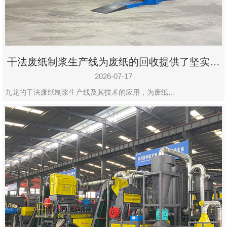
州
市
九
龙
干法废纸制浆生产线为废纸的回收提供了坚实的
机
保障
械
2026-07-17
设
九龙的干法废纸制浆生产线及其技术的应用，为废纸…
备
有
限
公
司
豫
ICP
备
19020390
号-1