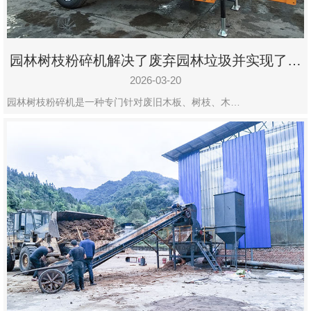
园林树枝粉碎机解决了废弃园林垃圾并实现了再
利用
2026-03-20
园林树枝粉碎机是一种专门针对废旧木板、树枝、木…