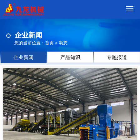
首
企业新闻
页
我
您的当前位置：
首页
>
动态
们
产
企业新闻
产品知识
专题报道
品
视
频
现
场
方
案
动
态
联
系
郑