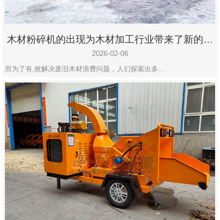
木材粉碎机的出现为木材加工行业带来了新的变
化
2026-02-06
而为了有,效解决废旧木材浪费问题，人们探索出多…