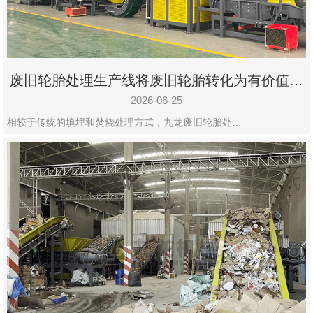
废旧轮胎处理生产线将废旧轮胎转化为有价值的
资源
2026-06-25
相较于传统的填埋和焚烧处理方式，九龙废旧轮胎处…