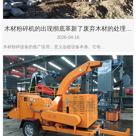
木材粉碎机的出现彻底革新了废弃木材的处理模
式
2026-04-16
木材粉碎设备的推广应用，意义远超设备本身。它有…