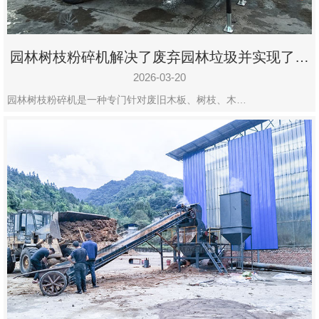
园林树枝粉碎机解决了废弃园林垃圾并实现了再
利用
2026-03-20
园林树枝粉碎机是一种专门针对废旧木板、树枝、木…