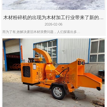
木材粉碎机的出现为木材加工行业带来了新的变
化
2026-02-06
而为了有,效解决废旧木材浪费问题，人们探索出多…