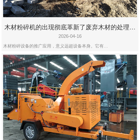
木材粉碎机的出现彻底革新了废弃木材的处理模
式
2026-04-16
木材粉碎设备的推广应用，意义远超设备本身。它有…