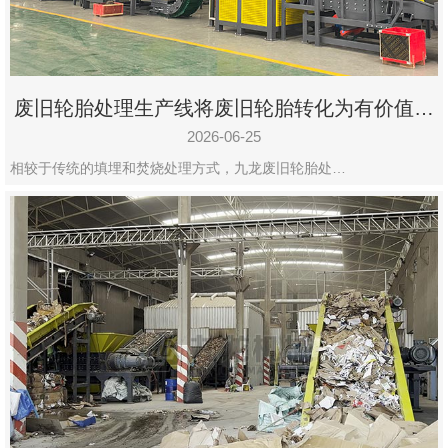
废旧轮胎处理生产线将废旧轮胎转化为有价值的
资源
2026-06-25
相较于传统的填埋和焚烧处理方式，九龙废旧轮胎处…