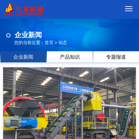
首
企业新闻
页
我
您的当前位置：
首页
>
动态
们
产
企业新闻
产品知识
专题报道
品
视
频
现
场
方
案
动
态
联
系
郑