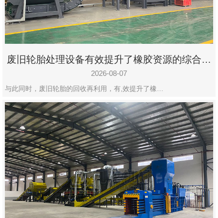
州
市
九
龙
废旧轮胎处理设备有效提升了橡胶资源的综合利
机
用率
械
2026-08-07
设
与此同时，废旧轮胎的回收再利用，有,效提升了橡…
备
有
限
公
司
豫
ICP
备
19020390
号-1