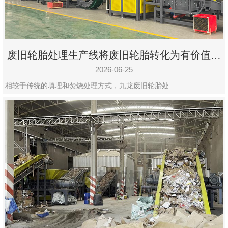
废旧轮胎处理生产线将废旧轮胎转化为有价值的
资源
2026-06-25
相较于传统的填埋和焚烧处理方式，九龙废旧轮胎处…