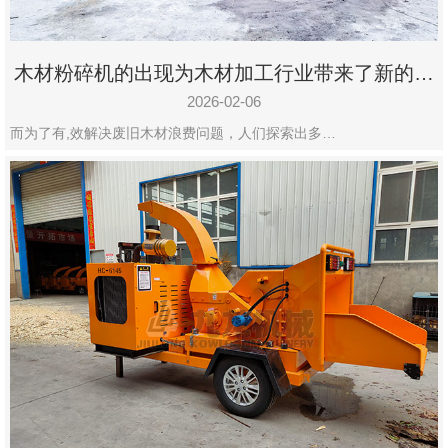
木材粉碎机的出现为木材加工行业带来了新的变
化
2026-02-06
而为了有,效解决废旧木材浪费问题，人们探索出多…