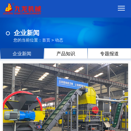
首
企业新闻
页
我
您的当前位置：
首页
>
动态
们
产
企业新闻
产品知识
专题报道
品
视
频
现
场
方
案
动
态
联
系
郑