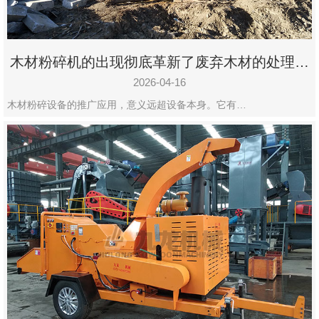
木材粉碎机的出现彻底革新了废弃木材的处理模
式
2026-04-16
木材粉碎设备的推广应用，意义远超设备本身。它有…