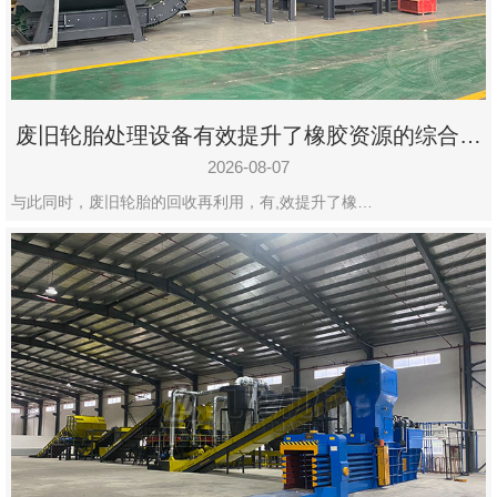
州
市
九
龙
废旧轮胎处理设备有效提升了橡胶资源的综合利
机
用率
械
2026-08-07
设
与此同时，废旧轮胎的回收再利用，有,效提升了橡…
备
有
限
公
司
豫
ICP
备
19020390
号-1