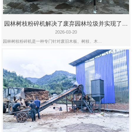
园林树枝粉碎机解决了废弃园林垃圾并实现了再
利用
2026-03-20
园林树枝粉碎机是一种专门针对废旧木板、树枝、木…