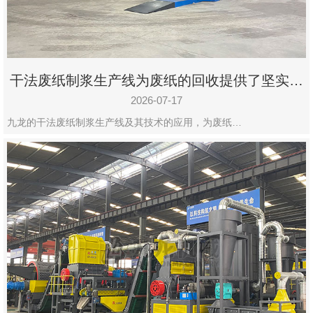
干法废纸制浆生产线为废纸的回收提供了坚实的
保障
2026-07-17
九龙的干法废纸制浆生产线及其技术的应用，为废纸…