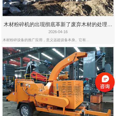
木材粉碎机的出现彻底革新了废弃木材的处理模
式
2026-04-16
木材粉碎设备的推广应用，意义远超设备本身。它有…