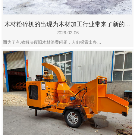
木材粉碎机的出现为木材加工行业带来了新的变
化
2026-02-06
而为了有,效解决废旧木材浪费问题，人们探索出多…