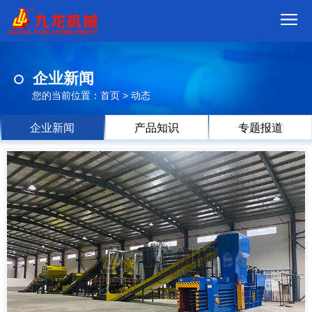
首
企业新闻
页
我
您的当前位置：
首页
>
动态
们
产
企业新闻
产品知识
专题报道
品
视
频
现
场
方
案
动
态
联
系
郑