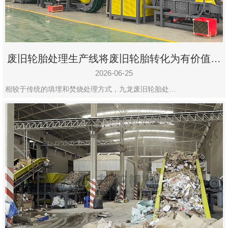
废旧轮胎处理生产线将废旧轮胎转化为有价值的
资源
2026-06-25
相较于传统的填埋和焚烧处理方式，九龙废旧轮胎处…