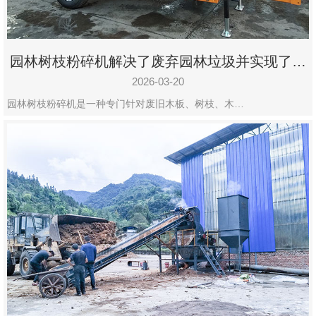
园林树枝粉碎机解决了废弃园林垃圾并实现了再
利用
2026-03-20
园林树枝粉碎机是一种专门针对废旧木板、树枝、木…