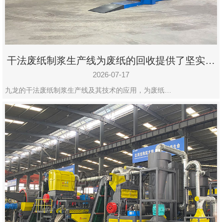
州
市
九
龙
干法废纸制浆生产线为废纸的回收提供了坚实的
机
保障
械
2026-07-17
设
九龙的干法废纸制浆生产线及其技术的应用，为废纸…
备
有
限
公
司
豫
ICP
备
19020390
号-1