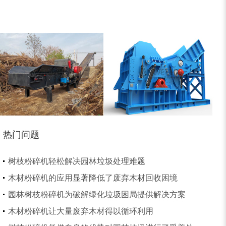
木材削片机
金属破碎机
热门问题
树枝粉碎机轻松解决园林垃圾处理难题
装修垃圾处理设备...
废家电破碎机
木材粉碎机的应用显著降低了废弃木材回收困境
园林树枝粉碎机为破解绿化垃圾困局提供解决方案
木材粉碎机让大量废弃木材得以循环利用