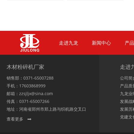
陈腐垃圾处理设备...
建筑垃圾处理设备...
走进九龙
新闻中心
产
秸秆沼气处理设备...
废旧汽车破碎机
木材粉碎机厂家
走进
销售部：0371-65007288
公司简
手机：17603868999
产品质
邮箱：zzsjljx@sina.com
九龙业
传真：0371-65007266
发展战
秸秆青贮粉碎机
油漆桶破碎机
地址：河南省郑州市郑上路与织机路交叉口
发展历
党建文
查看更多