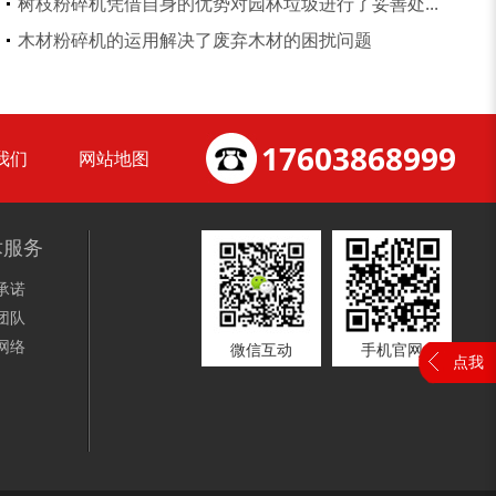
树枝粉碎机凭借自身的优势对园林垃圾进行了妥善处...
小型撕碎机
稻草秸秆撕碎机
木材粉碎机的运用解决了废弃木材的困扰问题
17603868999
我们
网站地图
稻草揉丝机
易拉罐破碎机
术服务
承诺
团队
网络
微信互动
手机官网
点我
木屑粉碎机
水滴式粉碎机