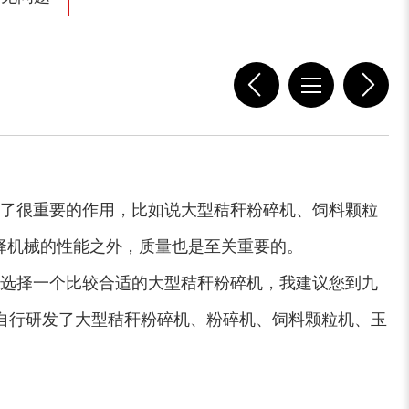
大型稻草捆撕碎机...
金属撕碎机
了很重要的作用，比如说大型秸秆粉碎机、饲料颗粒
择机械的性能之外，质量也是至关重要的。
锯末粉碎机
大件垃圾处理设备...
选择一个比较合适的大型秸秆粉碎机，我建议您到九
自行研发了大型秸秆粉碎机、粉碎机、饲料颗粒机、玉
切枝机
玉米秸秆粉碎机