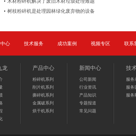
木材粉碎机解决了废旧木材垃圾处理难题
金属压块破碎机
塑料粉碎机
树枝粉碎机是处理园林绿化废弃物的设备
品中心
技术服务
成功案例
视频专区
联系
摩托车破碎机
自行车破碎机
九龙
产品中心
新闻中心
技
介
粉碎机系列
公司新闻
服务
量
削片机系列
行业资讯
服务
绩
撕碎机系列
产品知识
服务
略
金属破系列
专题报道
彩钢瓦破碎机
大型铡草机
程
烘干机系列
常见问题
化