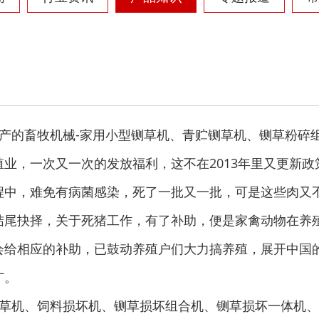
树枝粉碎机
稻草破碎机
生活垃圾处理设备...
工业固废处理设备...
产的畜牧机械-家用小型铡草机、青贮铡草机、铡草粉碎
业，一次又一次的发放福利，这不在2013年里又更新
程中，难免有病菌感染，死了一批又一批，可是这些肉又
结尾抉择，关于死猪工作，有了补助，便是家禽动物在养
会给相应的补助，已鼓动养殖户们大力搞养殖，展开中国
废钢破碎机
模板破碎机
广。
草机、饲料损坏机、铡草损坏组合机、铡草损坏一体机、