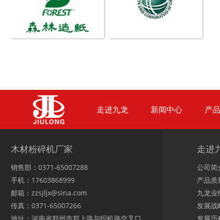
鼓式削片机
稻草粉碎机
走进九龙
新闻中心
产
玉米芯烘干机
牧草烘干机
木材粉碎机厂家
走进
销售部：0371-65007288
公司简
手机：17603868999
产品质
邮箱：zzsjljx@sina.com
九龙业
传真：0371-65007266
发展战
盘式削片机
全自动削片机
地址：河南省郑州市郑上路与织机路交叉口
发展历