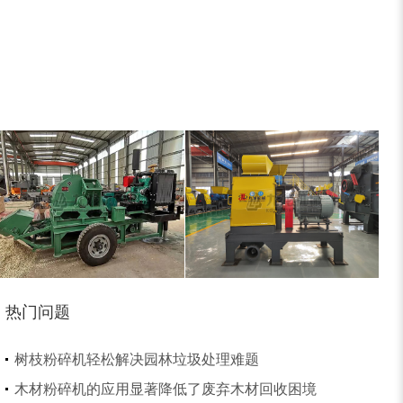
小型撕碎机
稻草秸秆撕碎机
稻草揉丝机
易拉罐破碎机
热门问题
木屑粉碎机
水滴式粉碎机
树枝粉碎机轻松解决园林垃圾处理难题
木材粉碎机的应用显著降低了废弃木材回收困境