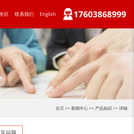
17603868999
专区
联系我们
English
大型稻草捆撕碎机...
金属撕碎机
锯末粉碎机
大件垃圾处理设备...
首页
>> 新闻中心 >> 产品知识 >> 详细
常见问题