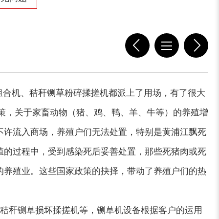
切枝机
玉米秸秆粉碎机
木材削片机
金属破碎机
组合机、秸秆铡草粉碎揉搓机都派上了用场，有了很大
政策，关于家畜动物（猪、鸡、鸭、羊、牛等）的养殖增
不许流入商场，养殖户们无法处置，特别是黄浦江飘死
殖的过程中，受到感染死后妥善处置，那些死猪肉或死
的养殖业。这些国家政策的抉择，带动了养殖户们的热
装修垃圾处理设备...
废家电破碎机
秸秆铡草损坏揉搓机等，铡草机设备根据客户的运用