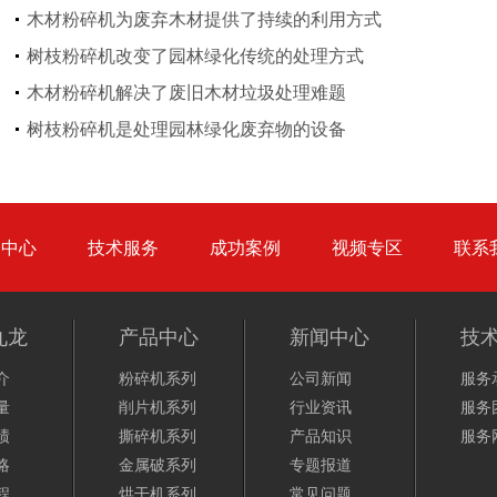
木材粉碎机为废弃木材提供了持续的利用方式
树枝粉碎机改变了园林绿化传统的处理方式
木材粉碎机解决了废旧木材垃圾处理难题
气流烘干机
转筒烘干机
树枝粉碎机是处理园林绿化废弃物的设备
品中心
技术服务
成功案例
视频专区
联系
猪粪烘干机
鸡粪烘干机
九龙
产品中心
新闻中心
技
介
粉碎机系列
公司新闻
服务
量
削片机系列
行业资讯
服务
绩
撕碎机系列
产品知识
服务
略
金属破系列
专题报道
生物质秸秆破碎机...
程
烘干机系列
常见问题