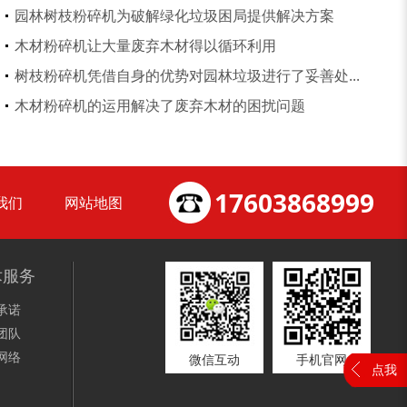
园林树枝粉碎机为破解绿化垃圾困局提供解决方案
木材粉碎机让大量废弃木材得以循环利用
树枝粉碎机凭借自身的优势对园林垃圾进行了妥善处...
锯末烘干机
秸秆烘干机
木材粉碎机的运用解决了废弃木材的困扰问题
17603868999
我们
网站地图
树皮烘干机
除尘器
术服务
承诺
团队
网络
微信互动
手机官网
点我