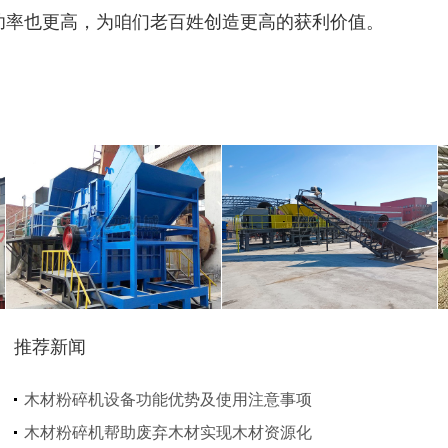
功率也更高，为咱们老百姓创造更高的获利价值。
金属压块破碎机
塑料粉碎机
摩托车破碎机
自行车破碎机
推荐新闻
彩钢瓦破碎机
大型铡草机
木材粉碎机设备功能优势及使用注意事项
木材粉碎机帮助废弃木材实现木材资源化