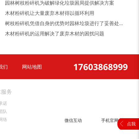
园林树枝粉碎机为破解绿化垃圾困局提供解决方案
木材粉碎机让大量废弃木材得以循环利用
树枝粉碎机凭借自身的优势对园林垃圾进行了妥善处...
木材粉碎机的运用解决了废弃木材的困扰问题
17603868999
我们
网站地图
大型稻草捆撕碎机...
金属撕碎机
术服务
承诺
团队
网络
微信互动
手机官网
点我
锯末粉碎机
大件垃圾处理设备...