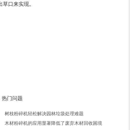
出草口来实现。
木屑粉碎机
水滴式粉碎机
锯末烘干机
秸秆烘干机
热门问题
树皮烘干机
除尘器
树枝粉碎机轻松解决园林垃圾处理难题
木材粉碎机的应用显著降低了废弃木材回收困境