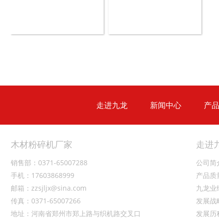
盘式削片机
全自动削片机
走进九龙
新闻中心
产
木材切片机
大型木材粉碎机
木材粉碎机厂家
走进
销售部：0371-65007288
公司简
手机：17603868999
产品质
邮箱：zzsjljx@sina.com
九龙业
传真：0371-65007266
发展战
生活垃圾破碎机
大型树枝粉碎机
地址：河南省郑州市郑上路与织机路交叉口
发展历