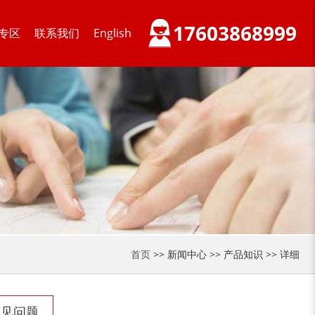
17603868999
专区
联系我们
English
大型稻草捆撕碎机...
金属撕碎机
首页
>> 新闻中心 >> 产品知识 >> 详细
锯末粉碎机
大件垃圾处理设备...
常见问题