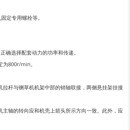
装修垃圾处理设备...
废家电破碎机
电机固定专用螺栓等。
小型撕碎机
稻草秸秆撕碎机
，正确选择配套动力的功率和传递。
00r/min。
拉机拉杆与铡草机机架中部的销轴联接，两侧悬挂架挂接
稻草揉丝机
易拉罐破碎机
草机主轴的转向应和机壳上箭头所示方向一致。此外，应