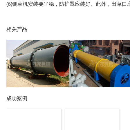
(6)铡草机安装要平稳，防护罩应装好。此外，出草
秸秆青贮粉碎机
油漆桶破碎机
相关产品
鼓式削片机
稻草粉碎机
成功案例
玉米芯烘干机
牧草烘干机