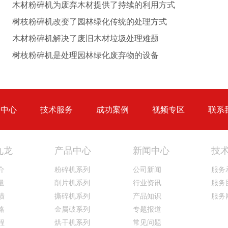
木材粉碎机为废弃木材提供了持续的利用方式
树枝粉碎机改变了园林绿化传统的处理方式
木材粉碎机解决了废旧木材垃圾处理难题
生物质秸秆破碎机...
树枝粉碎机是处理园林绿化废弃物的设备
品中心
技术服务
成功案例
视频专区
联系
圆盘破碎机
综合破碎机
九龙
产品中心
新闻中心
技
介
粉碎机系列
公司新闻
服务
量
削片机系列
行业资讯
服务
绩
撕碎机系列
产品知识
服务
略
金属破系列
专题报道
大型秸秆粉碎机
废旧轮胎胶粉设备...
程
烘干机系列
常见问题