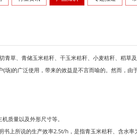
树枝粉碎机
稻草破碎机
切青草、青储玉米秸秆、干玉米秸秆、小麦秸秆、稻草及
户(场)的广泛使用，带来的效益是不言而喻的。然而，由
生活垃圾处理设备...
工业固废处理设备...
、主机质量以及外形尺寸等。
用说明书上所说的生产效率2.5t/h，是指青玉米秸秆、含水