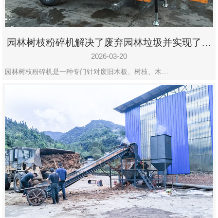
园林树枝粉碎机解决了废弃园林垃圾并实现了再
利用
2026-03-20
园林树枝粉碎机是一种专门针对废旧木板、树枝、木…