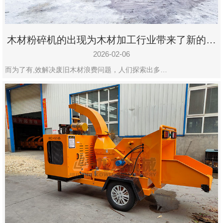
木材粉碎机的出现为木材加工行业带来了新的变
化
2026-02-06
而为了有,效解决废旧木材浪费问题，人们探索出多…