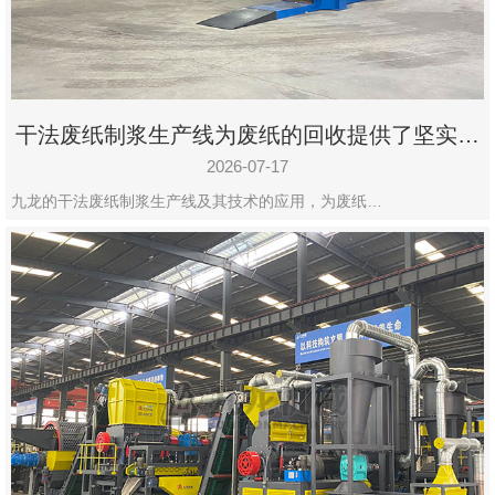
州
市
九
龙
干法废纸制浆生产线为废纸的回收提供了坚实的
机
保障
械
2026-07-17
设
九龙的干法废纸制浆生产线及其技术的应用，为废纸…
备
有
限
公
司
豫
ICP
备
19020390
号-1