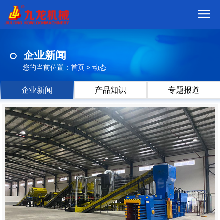
首
企业新闻
页
我
您的当前位置：
首页
>
动态
们
产
企业新闻
产品知识
专题报道
品
视
频
现
场
方
案
动
态
联
系
郑