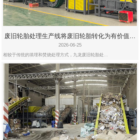
废旧轮胎处理生产线将废旧轮胎转化为有价值的
资源
2026-06-25
相较于传统的填埋和焚烧处理方式，九龙废旧轮胎处…