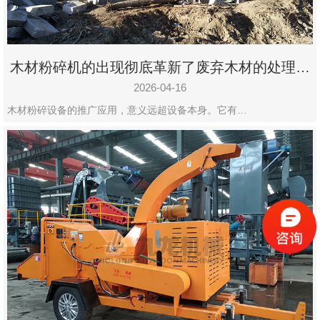
木材粉碎机的出现彻底革新了废弃木材的处理模
式
2026-04-16
木材粉碎设备的推广应用，意义远超设备本身。它有…