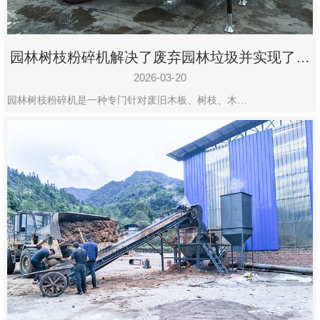
园林树枝粉碎机解决了废弃园林垃圾并实现了再
利用
2026-03-20
园林树枝粉碎机是一种专门针对废旧木板、树枝、木…