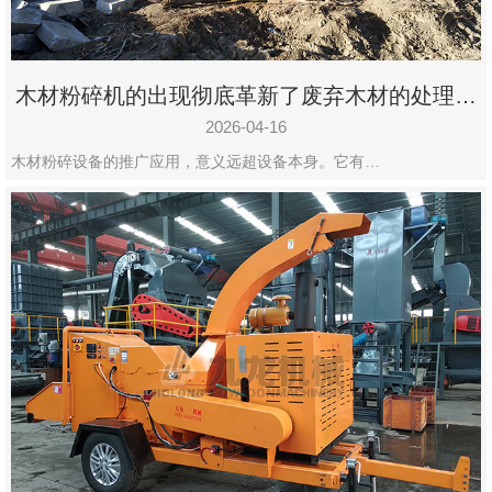
木材粉碎机的出现彻底革新了废弃木材的处理模
式
2026-04-16
木材粉碎设备的推广应用，意义远超设备本身。它有…