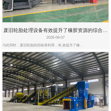
州
市
九
龙
废旧轮胎处理设备有效提升了橡胶资源的综合利
机
用率
械
2026-08-07
设
与此同时，废旧轮胎的回收再利用，有,效提升了橡…
备
有
限
公
司
豫
ICP
备
19020390
号-1