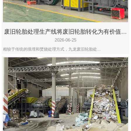
废旧轮胎处理生产线将废旧轮胎转化为有价值的
资源
2026-06-25
相较于传统的填埋和焚烧处理方式，九龙废旧轮胎处…