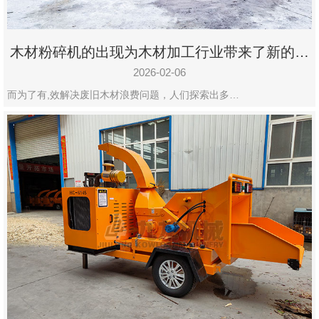
木材粉碎机的出现为木材加工行业带来了新的变
化
2026-02-06
而为了有,效解决废旧木材浪费问题，人们探索出多…