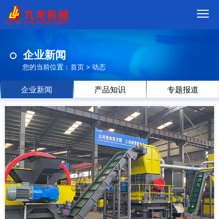
首
企业新闻
页
我
您的当前位置：
首页
>
动态
们
产
企业新闻
产品知识
专题报道
品
视
频
现
场
方
案
动
态
联
系
郑