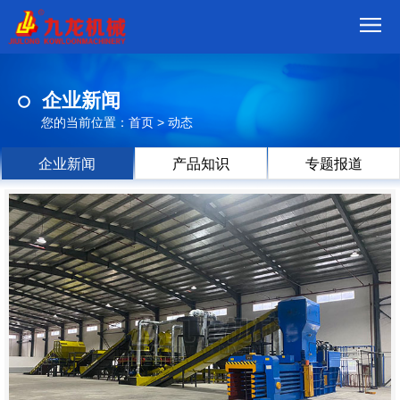
首
企业新闻
页
我
您的当前位置：
首页
>
动态
们
产
企业新闻
产品知识
专题报道
品
视
频
现
场
方
案
动
态
联
系
郑