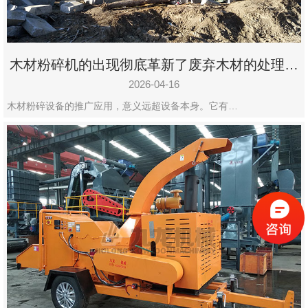
木材粉碎机的出现彻底革新了废弃木材的处理模
式
2026-04-16
木材粉碎设备的推广应用，意义远超设备本身。它有…