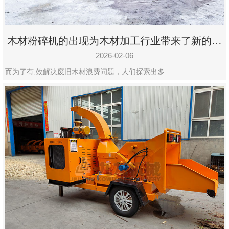
木材粉碎机的出现为木材加工行业带来了新的变
化
2026-02-06
而为了有,效解决废旧木材浪费问题，人们探索出多…