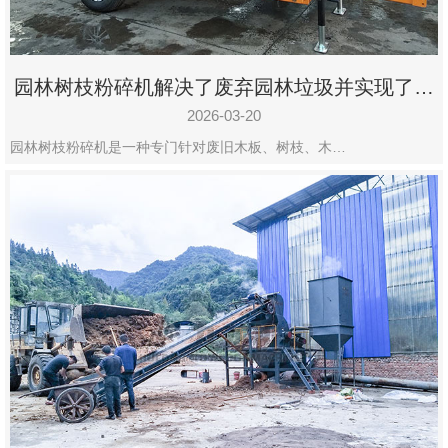
园林树枝粉碎机解决了废弃园林垃圾并实现了再
利用
2026-03-20
园林树枝粉碎机是一种专门针对废旧木板、树枝、木…