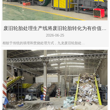
废旧轮胎处理生产线将废旧轮胎转化为有价值的
资源
2026-06-25
相较于传统的填埋和焚烧处理方式，九龙废旧轮胎处…