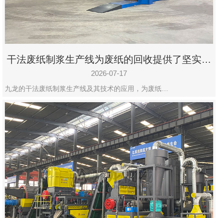
州
市
九
龙
干法废纸制浆生产线为废纸的回收提供了坚实的
机
保障
械
2026-07-17
设
九龙的干法废纸制浆生产线及其技术的应用，为废纸…
备
有
限
公
司
豫
ICP
备
19020390
号-1