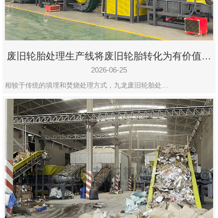
废旧轮胎处理生产线将废旧轮胎转化为有价值的
资源
2026-06-25
相较于传统的填埋和焚烧处理方式，九龙废旧轮胎处…