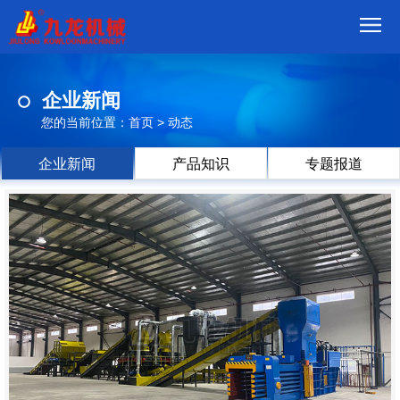
首
企业新闻
页
我
您的当前位置：
首页
>
动态
们
产
企业新闻
产品知识
专题报道
品
视
频
现
场
方
案
动
态
联
系
郑