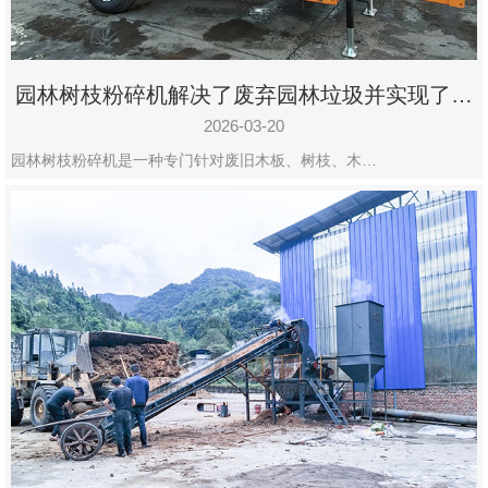
园林树枝粉碎机解决了废弃园林垃圾并实现了再
利用
2026-03-20
园林树枝粉碎机是一种专门针对废旧木板、树枝、木…