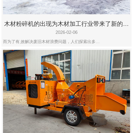
木材粉碎机的出现为木材加工行业带来了新的变
化
2026-02-06
而为了有,效解决废旧木材浪费问题，人们探索出多…