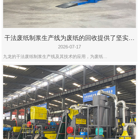
州
市
九
龙
干法废纸制浆生产线为废纸的回收提供了坚实的
机
保障
械
2026-07-17
设
九龙的干法废纸制浆生产线及其技术的应用，为废纸…
备
有
限
公
司
豫
ICP
备
19020390
号-1