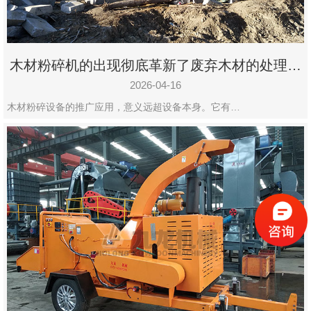
木材粉碎机的出现彻底革新了废弃木材的处理模
式
2026-04-16
木材粉碎设备的推广应用，意义远超设备本身。它有…