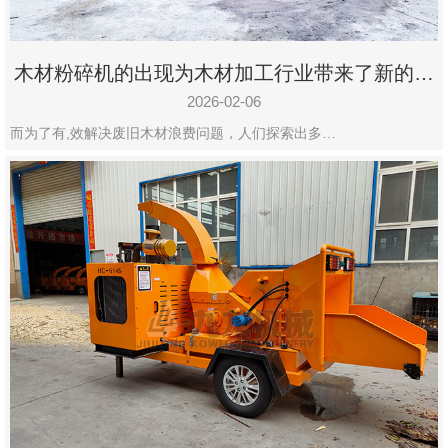
木材粉碎机的出现为木材加工行业带来了新的变
化
2026-02-06
而为了有,效解决废旧木材浪费问题，人们探索出多…