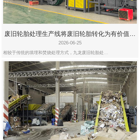
废旧轮胎处理生产线将废旧轮胎转化为有价值的
资源
2026-06-25
相较于传统的填埋和焚烧处理方式，九龙废旧轮胎处…