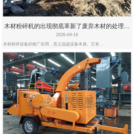
木材粉碎机的出现彻底革新了废弃木材的处理模
式
2026-04-16
木材粉碎设备的推广应用，意义远超设备本身。它有…