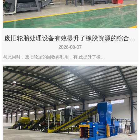
州
市
九
龙
废旧轮胎处理设备有效提升了橡胶资源的综合利
机
用率
械
2026-08-07
设
与此同时，废旧轮胎的回收再利用，有,效提升了橡…
备
有
限
公
司
豫
ICP
备
19020390
号-1