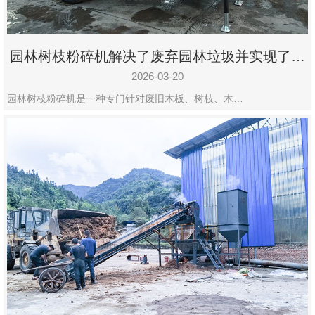
园林树枝粉碎机解决了废弃园林垃圾并实现了再
利用
2026-03-20
园林树枝粉碎机是一种专门针对废旧木板、树枝、木…