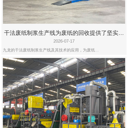
干法废纸制浆生产线为废纸的回收提供了坚实的
保障
2026-07-17
九龙的干法废纸制浆生产线及其技术的应用，为废纸…