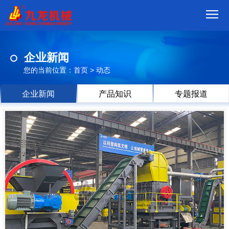
首
企业新闻
页
我
您的当前位置：
首页
>
动态
们
产
企业新闻
产品知识
专题报道
品
视
频
现
场
方
案
动
态
联
系
郑