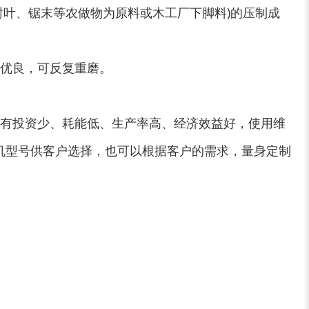
锯末粉碎机
大件垃圾处理设备...
树叶、锯末等农做物为原料或木工厂下脚料)的压制成
材优良，可反复重磨。
切枝机
玉米秸秆粉碎机
木材削片机
金属破碎机