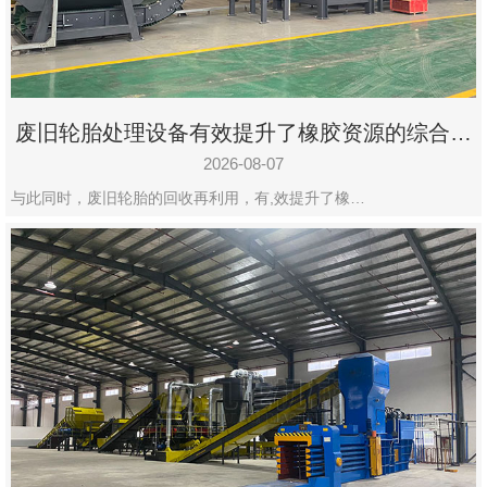
州
市
九
龙
废旧轮胎处理设备有效提升了橡胶资源的综合利
机
用率
械
2026-08-07
设
与此同时，废旧轮胎的回收再利用，有,效提升了橡…
备
有
限
公
司
豫
ICP
备
19020390
号-1