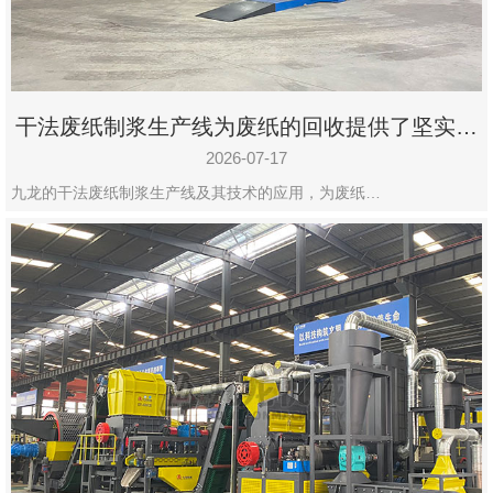
干法废纸制浆生产线为废纸的回收提供了坚实的
保障
2026-07-17
九龙的干法废纸制浆生产线及其技术的应用，为废纸…