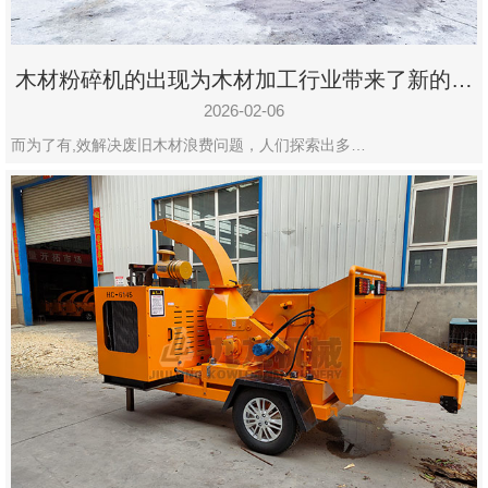
木材粉碎机的出现为木材加工行业带来了新的变
化
2026-02-06
而为了有,效解决废旧木材浪费问题，人们探索出多…