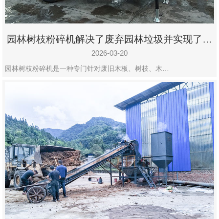
园林树枝粉碎机解决了废弃园林垃圾并实现了再
利用
2026-03-20
园林树枝粉碎机是一种专门针对废旧木板、树枝、木…