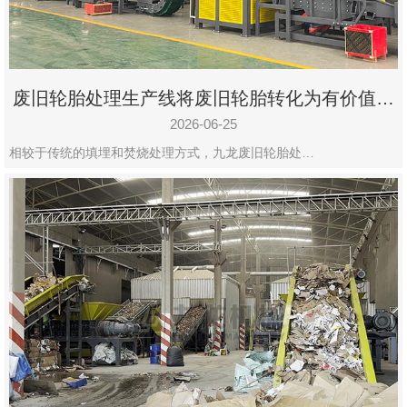
废旧轮胎处理生产线将废旧轮胎转化为有价值的
资源
2026-06-25
相较于传统的填埋和焚烧处理方式，九龙废旧轮胎处…