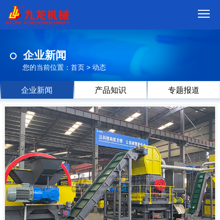
首
企业新闻
页
我
您的当前位置：
首页
>
动态
们
产
企业新闻
产品知识
专题报道
品
视
频
现
场
方
案
动
态
联
系
郑