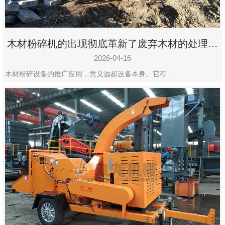
木材粉碎机的出现彻底革新了废弃木材的处理模
式
2026-04-16
木材粉碎设备的推广应用，意义远超设备本身。它有…