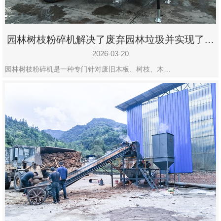
园林树枝粉碎机解决了废弃园林垃圾并实现了再
利用
2026-03-20
园林树枝粉碎机是一种专门针对废旧木板、树枝、木…