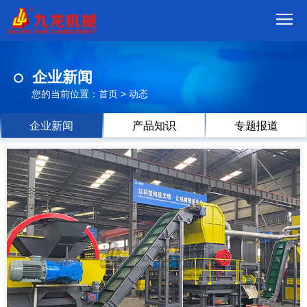
首
企业新闻
页
我
您的当前位置：
首页
>
动态
们
产
企业新闻
产品知识
专题报道
品
视
频
现
场
方
案
动
态
联
系
郑