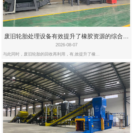
州
市
九
龙
废旧轮胎处理设备有效提升了橡胶资源的综合利
机
用率
械
2026-08-07
设
与此同时，废旧轮胎的回收再利用，有,效提升了橡…
备
有
限
公
司
豫
ICP
备
19020390
号-1