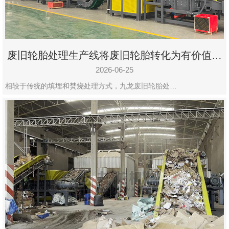
废旧轮胎处理生产线将废旧轮胎转化为有价值的
资源
2026-06-25
相较于传统的填埋和焚烧处理方式，九龙废旧轮胎处…