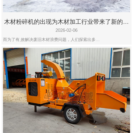
木材粉碎机的出现为木材加工行业带来了新的变
化
2026-02-06
而为了有,效解决废旧木材浪费问题，人们探索出多…