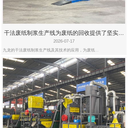
干法废纸制浆生产线为废纸的回收提供了坚实的
保障
2026-07-17
九龙的干法废纸制浆生产线及其技术的应用，为废纸…