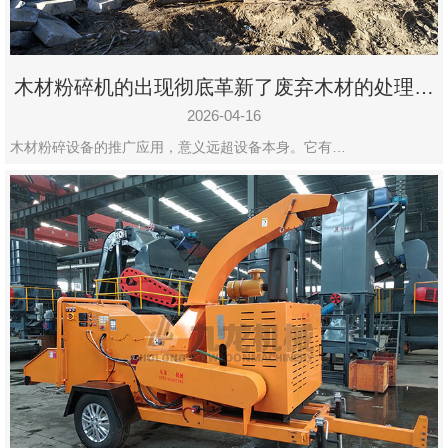
木材粉碎机的出现彻底革新了废弃木材的处理模
式
2026-04-16
木材粉碎设备的推广应用，意义远超设备本身。它有…