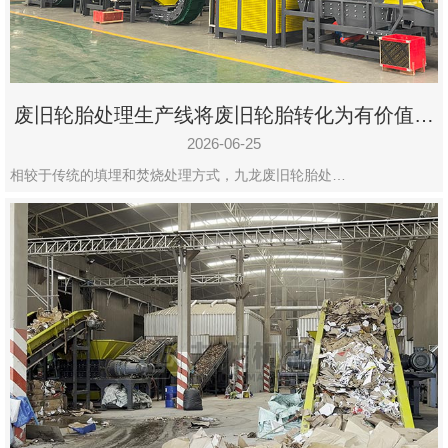
废旧轮胎处理生产线将废旧轮胎转化为有价值的
资源
2026-06-25
相较于传统的填埋和焚烧处理方式，九龙废旧轮胎处…