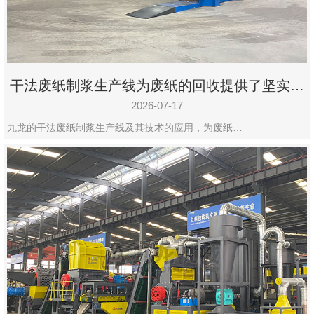
州
市
九
龙
干法废纸制浆生产线为废纸的回收提供了坚实的
机
保障
械
2026-07-17
设
九龙的干法废纸制浆生产线及其技术的应用，为废纸…
备
有
限
公
司
豫
ICP
备
19020390
号-1