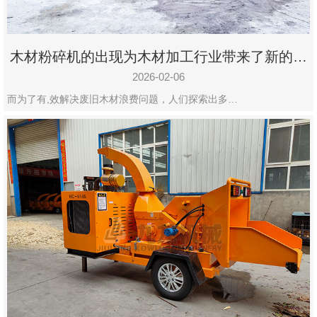
木材粉碎机的出现为木材加工行业带来了新的变
化
2026-02-06
而为了有,效解决废旧木材浪费问题，人们探索出多…