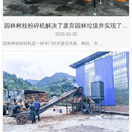
园林树枝粉碎机解决了废弃园林垃圾并实现了再
利用
2026-03-20
园林树枝粉碎机是一种专门针对废旧木板、树枝、木…