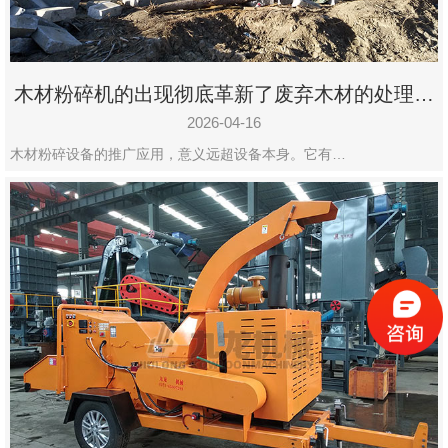
木材粉碎机的出现彻底革新了废弃木材的处理模
式
2026-04-16
木材粉碎设备的推广应用，意义远超设备本身。它有…