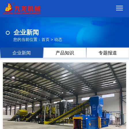
首
企业新闻
页
我
您的当前位置：
首页
>
动态
们
产
企业新闻
产品知识
专题报道
品
视
频
现
场
方
案
动
态
联
系
郑