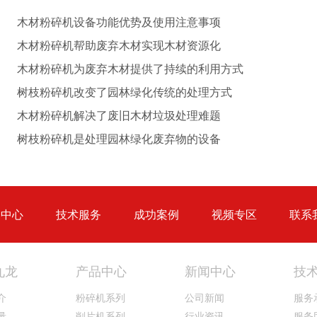
猪粪烘干机
鸡粪烘干机
木材粉碎机设备功能优势及使用注意事项
木材粉碎机帮助废弃木材实现木材资源化
木材粉碎机为废弃木材提供了持续的利用方式
树枝粉碎机改变了园林绿化传统的处理方式
木材粉碎机解决了废旧木材垃圾处理难题
生物质秸秆破碎机...
树枝粉碎机是处理园林绿化废弃物的设备
品中心
技术服务
成功案例
视频专区
联系
圆盘破碎机
综合破碎机
九龙
产品中心
新闻中心
技
介
粉碎机系列
公司新闻
服务
量
削片机系列
行业资讯
服务