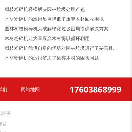
树皮烘干机
除尘器
树枝粉碎机轻松解决园林垃圾处理难题
木材粉碎机的应用显著降低了废弃木材回收困境
园林树枝粉碎机为破解绿化垃圾困局提供解决方案
木材粉碎机让大量废弃木材得以循环利用
树枝粉碎机凭借自身的优势对园林垃圾进行了妥善处...
木材粉碎机的运用解决了废弃木材的困扰问题
17603868999
我们
网站地图
大型稻草捆撕碎机...
金属撕碎机
术服务
承诺
团队