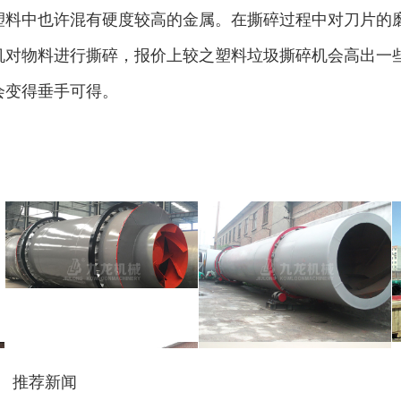
塑料中也许混有硬度较高的金属。在撕碎过程中对刀片的
机对物料进行撕碎，报价上较之塑料垃圾撕碎机会高出一
会变得垂手可得。
彩钢瓦破碎机
大型铡草机
气流烘干机
转筒烘干机
推荐新闻