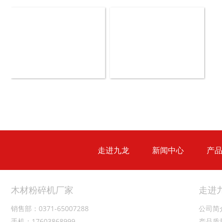
玉米芯烘干机
牧草烘干机
盘式削片机
全自动削片机
走进九龙
新闻中心
产
木材切片机
大型木材粉碎机
木材粉碎机厂家
走进
销售部：0371-65007288
公司简
手机：17603868999
产品质