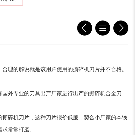
装修垃圾处理设备...
废家电破碎机
。合理的解说就是该用户使用的撕碎机刀片并不合格。
小型撕碎机
稻草秸秆撕碎机
有国外专业的刀具出产厂家进行出产的撕碎机合金刀
的撕碎机刀片，这种刀片报价低廉，契合小厂家的本钱
需求常常打磨。
稻草揉丝机
易拉罐破碎机