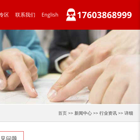
17603868999
专区
联系我们
English
锯末粉碎机
大件垃圾处理设备...
切枝机
玉米秸秆粉碎机
首页
>> 新闻中心 >> 行业资讯 >> 详细
木材削片机
金属破碎机
常见问题