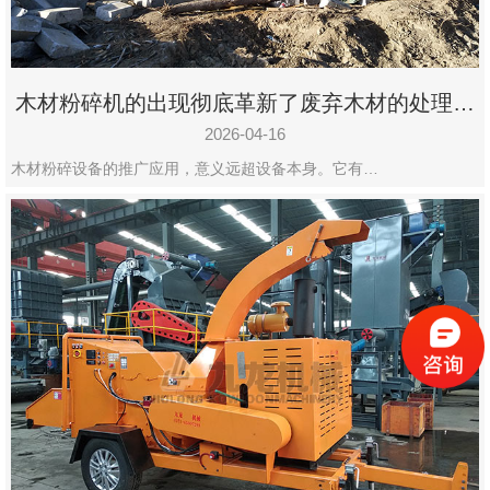
木材粉碎机的出现彻底革新了废弃木材的处理模
式
2026-04-16
木材粉碎设备的推广应用，意义远超设备本身。它有…