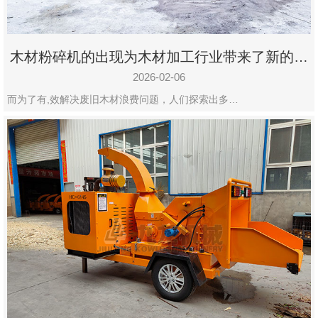
木材粉碎机的出现为木材加工行业带来了新的变
化
2026-02-06
而为了有,效解决废旧木材浪费问题，人们探索出多…