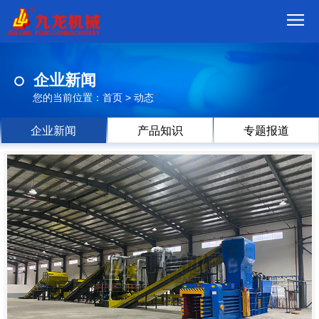
首
企业新闻
页
我
您的当前位置：
首页
>
动态
们
产
企业新闻
产品知识
专题报道
品
视
频
现
场
方
案
动
态
联
系
郑