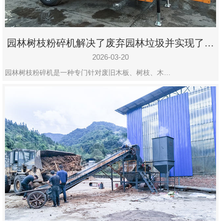
园林树枝粉碎机解决了废弃园林垃圾并实现了再
利用
2026-03-20
园林树枝粉碎机是一种专门针对废旧木板、树枝、木…