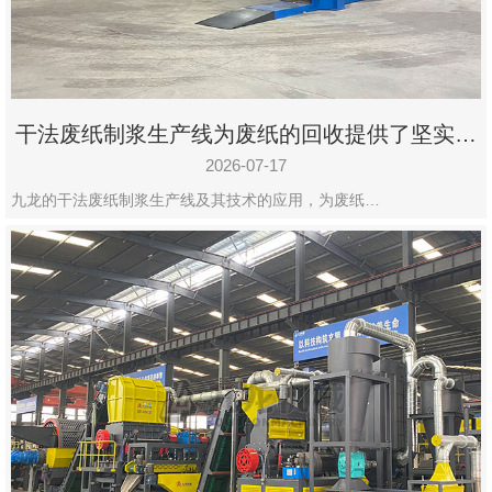
州
市
九
龙
干法废纸制浆生产线为废纸的回收提供了坚实的
机
保障
械
2026-07-17
设
九龙的干法废纸制浆生产线及其技术的应用，为废纸…
备
有
限
公
司
豫
ICP
备
19020390
号-1