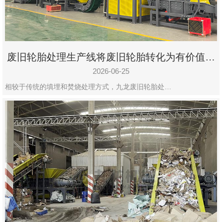
废旧轮胎处理生产线将废旧轮胎转化为有价值的
资源
2026-06-25
相较于传统的填埋和焚烧处理方式，九龙废旧轮胎处…