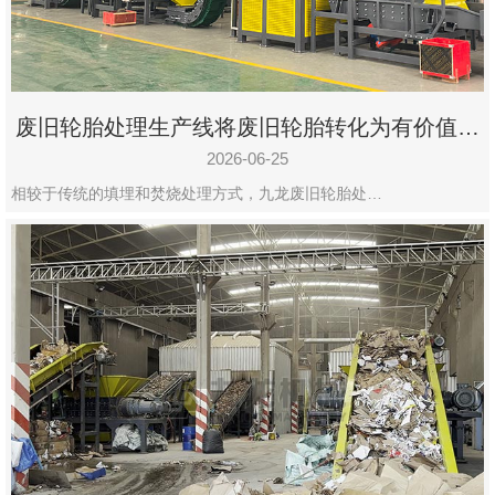
废旧轮胎处理生产线将废旧轮胎转化为有价值的
资源
2026-06-25
相较于传统的填埋和焚烧处理方式，九龙废旧轮胎处…