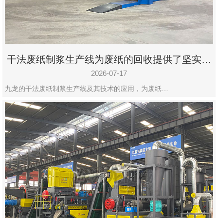
州
市
九
龙
干法废纸制浆生产线为废纸的回收提供了坚实的
机
保障
械
2026-07-17
设
九龙的干法废纸制浆生产线及其技术的应用，为废纸…
备
有
限
公
司
豫
ICP
备
19020390
号-1