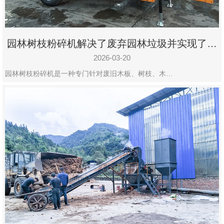
园林树枝粉碎机解决了废弃园林垃圾并实现了再
利用
2026-03-20
园林树枝粉碎机是一种专门针对废旧木板、树枝、木…