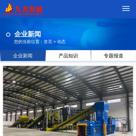
首
企业新闻
页
我
您的当前位置：
首页
>
动态
们
产
企业新闻
产品知识
专题报道
品
视
频
现
场
方
案
动
态
联
系
郑