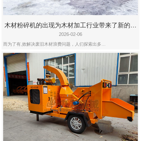
木材粉碎机的出现为木材加工行业带来了新的变
化
2026-02-06
而为了有,效解决废旧木材浪费问题，人们探索出多…