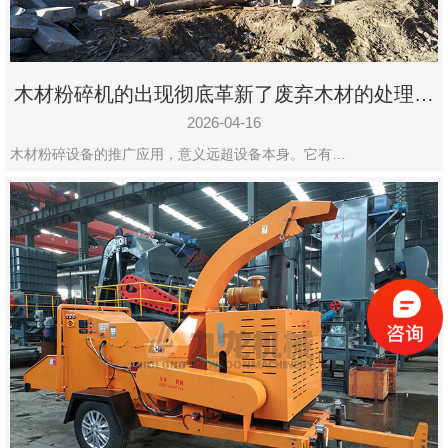
木材粉碎机的出现彻底革新了废弃木材的处理模
式
2026-04-16
木材粉碎设备的推广应用，意义远超设备本身。它有…