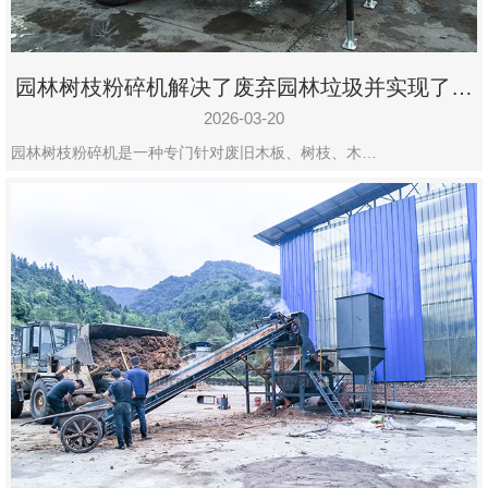
园林树枝粉碎机解决了废弃园林垃圾并实现了再
利用
2026-03-20
园林树枝粉碎机是一种专门针对废旧木板、树枝、木…