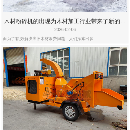
木材粉碎机的出现为木材加工行业带来了新的变
化
2026-02-06
而为了有,效解决废旧木材浪费问题，人们探索出多…