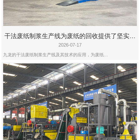
干法废纸制浆生产线为废纸的回收提供了坚实的
保障
2026-07-17
九龙的干法废纸制浆生产线及其技术的应用，为废纸…