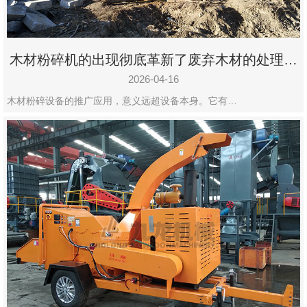
木材粉碎机的出现彻底革新了废弃木材的处理模
式
2026-04-16
木材粉碎设备的推广应用，意义远超设备本身。它有…