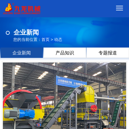
首
企业新闻
页
我
您的当前位置：
首页
>
动态
们
产
企业新闻
产品知识
专题报道
品
视
频
现
场
方
案
动
态
联
系
郑