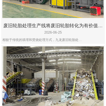
废旧轮胎处理生产线将废旧轮胎转化为有价值的
资源
2026-06-25
相较于传统的填埋和焚烧处理方式，九龙废旧轮胎处…