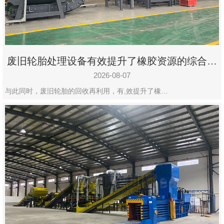
州
市
九
龙
废旧轮胎处理设备有效提升了橡胶资源的综合利
机
用率
械
2026-08-07
设
与此同时，废旧轮胎的回收再利用，有,效提升了橡…
备
有
限
公
司
豫
ICP
备
19020390
号-1