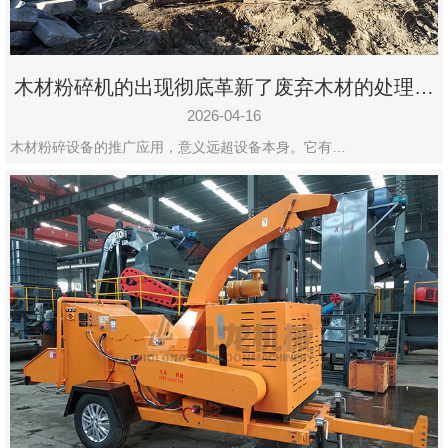
木材粉碎机的出现彻底革新了废弃木材的处理模
式
2026-04-16
木材粉碎设备的推广应用，意义远超设备本身。它有…