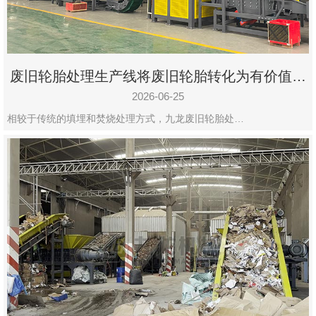
废旧轮胎处理生产线将废旧轮胎转化为有价值的
资源
2026-06-25
相较于传统的填埋和焚烧处理方式，九龙废旧轮胎处…