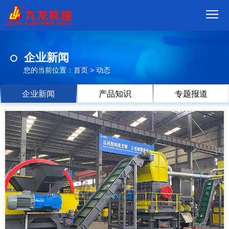
首
企业新闻
页
我
您的当前位置：
首页
>
动态
们
产
企业新闻
产品知识
专题报道
品
视
频
现
场
方
案
动
态
联
系
郑