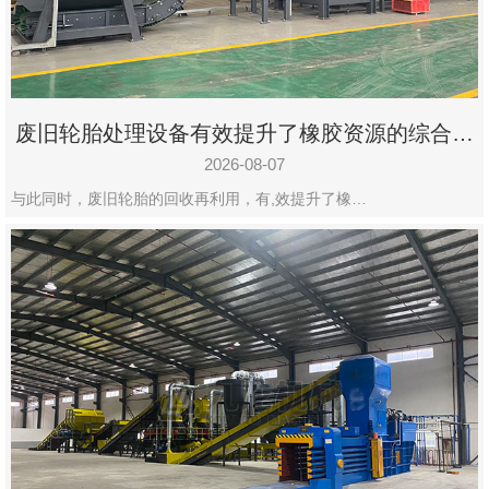
州
市
九
龙
废旧轮胎处理设备有效提升了橡胶资源的综合利
机
用率
械
2026-08-07
设
与此同时，废旧轮胎的回收再利用，有,效提升了橡…
备
有
限
公
司
豫
ICP
备
19020390
号-1