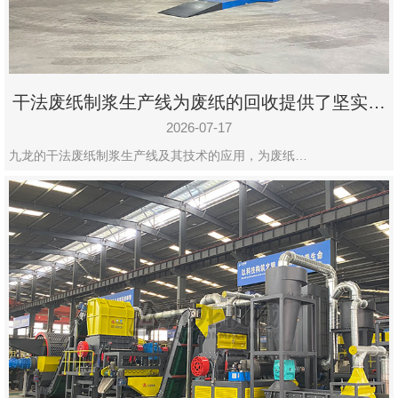
干法废纸制浆生产线为废纸的回收提供了坚实的
保障
2026-07-17
九龙的干法废纸制浆生产线及其技术的应用，为废纸…