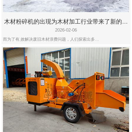
木材粉碎机的出现为木材加工行业带来了新的变
化
2026-02-06
而为了有,效解决废旧木材浪费问题，人们探索出多…