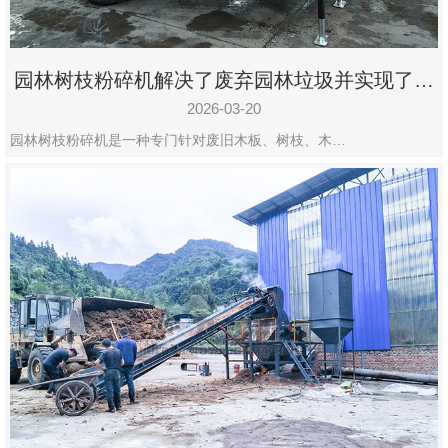
园林树枝粉碎机解决了废弃园林垃圾并实现了再
利用
2026-03-20
园林树枝粉碎机是一种专门针对废旧木板、树枝、木…