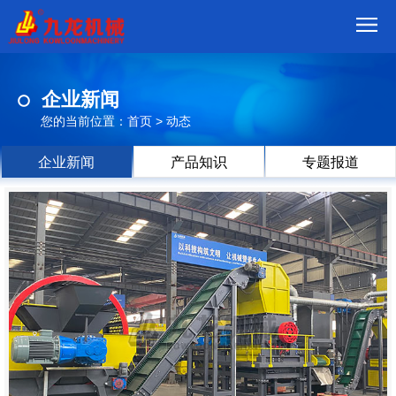
首
企业新闻
页
我
您的当前位置：
首页
>
动态
们
产
企业新闻
产品知识
专题报道
品
视
频
现
场
方
案
动
态
联
系
郑