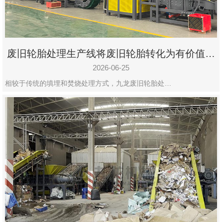
废旧轮胎处理生产线将废旧轮胎转化为有价值的
资源
2026-06-25
相较于传统的填埋和焚烧处理方式，九龙废旧轮胎处…