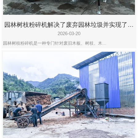
园林树枝粉碎机解决了废弃园林垃圾并实现了再
利用
2026-03-20
园林树枝粉碎机是一种专门针对废旧木板、树枝、木…