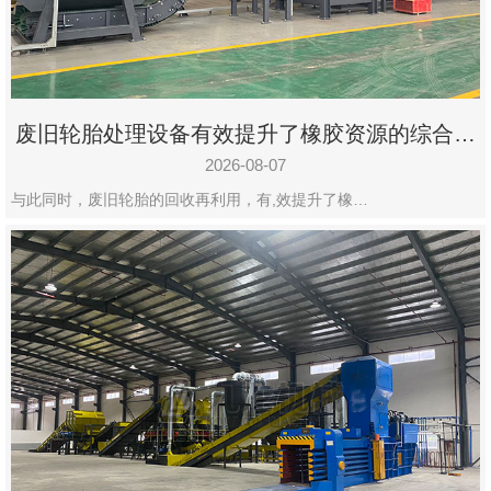
州
市
九
龙
废旧轮胎处理设备有效提升了橡胶资源的综合利
机
用率
械
2026-08-07
设
与此同时，废旧轮胎的回收再利用，有,效提升了橡…
备
有
限
公
司
豫
ICP
备
19020390
号-1