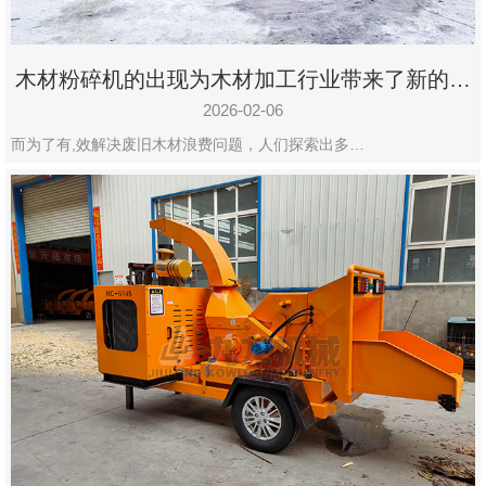
木材粉碎机的出现为木材加工行业带来了新的变
化
2026-02-06
而为了有,效解决废旧木材浪费问题，人们探索出多…