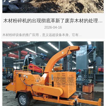
木材粉碎机的出现彻底革新了废弃木材的处理模
式
2026-04-16
木材粉碎设备的推广应用，意义远超设备本身。它有…