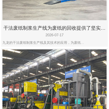
干法废纸制浆生产线为废纸的回收提供了坚实的
保障
2026-07-17
九龙的干法废纸制浆生产线及其技术的应用，为废纸…