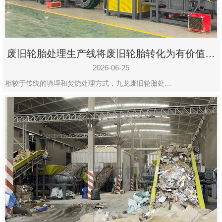
废旧轮胎处理生产线将废旧轮胎转化为有价值的
资源
2026-06-25
相较于传统的填埋和焚烧处理方式，九龙废旧轮胎处…