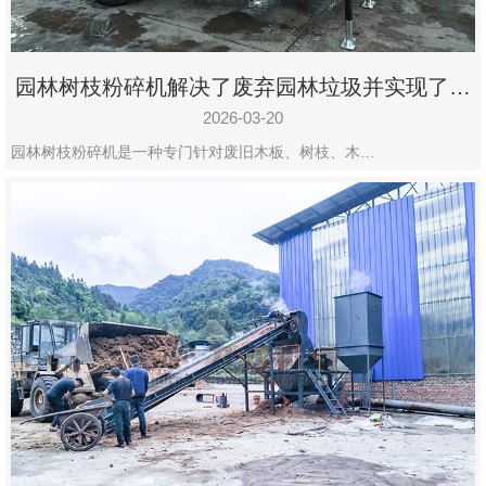
园林树枝粉碎机解决了废弃园林垃圾并实现了再
利用
2026-03-20
园林树枝粉碎机是一种专门针对废旧木板、树枝、木…