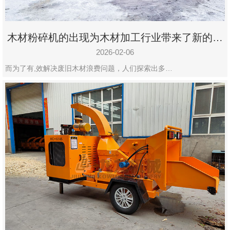
木材粉碎机的出现为木材加工行业带来了新的变
化
2026-02-06
而为了有,效解决废旧木材浪费问题，人们探索出多…