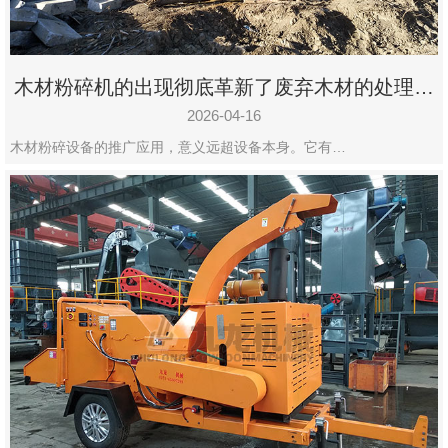
木材粉碎机的出现彻底革新了废弃木材的处理模
式
2026-04-16
木材粉碎设备的推广应用，意义远超设备本身。它有…