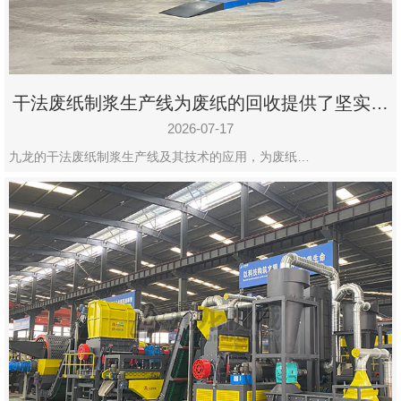
干法废纸制浆生产线为废纸的回收提供了坚实的
保障
2026-07-17
九龙的干法废纸制浆生产线及其技术的应用，为废纸…