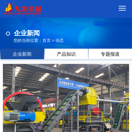
首
企业新闻
页
我
您的当前位置：
首页
>
动态
们
产
企业新闻
产品知识
专题报道
品
视
频
现
场
方
案
动
态
联
系
郑