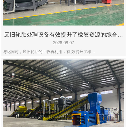
州
市
九
龙
废旧轮胎处理设备有效提升了橡胶资源的综合利
机
用率
械
2026-08-07
设
与此同时，废旧轮胎的回收再利用，有,效提升了橡…
备
有
限
公
司
豫
ICP
备
19020390
号-1