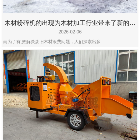
木材粉碎机的出现为木材加工行业带来了新的变
化
2026-02-06
而为了有,效解决废旧木材浪费问题，人们探索出多…