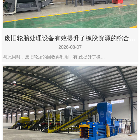
州
市
九
龙
废旧轮胎处理设备有效提升了橡胶资源的综合利
机
用率
械
2026-08-07
设
与此同时，废旧轮胎的回收再利用，有,效提升了橡…
备
有
限
公
司
豫
ICP
备
19020390
号-1