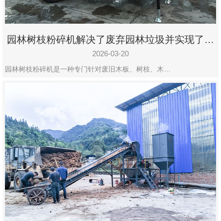
园林树枝粉碎机解决了废弃园林垃圾并实现了再
利用
2026-03-20
园林树枝粉碎机是一种专门针对废旧木板、树枝、木…