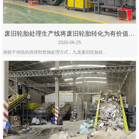
废旧轮胎处理生产线将废旧轮胎转化为有价值的
资源
2026-06-25
相较于传统的填埋和焚烧处理方式，九龙废旧轮胎处…