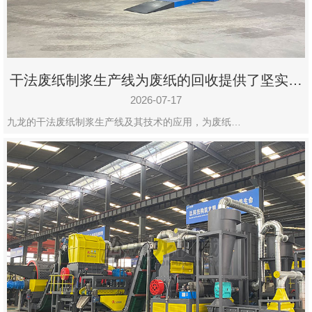
干法废纸制浆生产线为废纸的回收提供了坚实的
保障
2026-07-17
九龙的干法废纸制浆生产线及其技术的应用，为废纸…