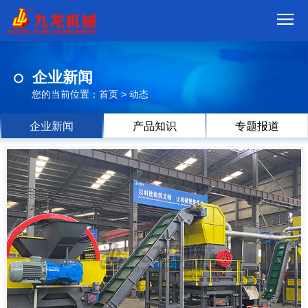
首
企业新闻
页
我
您的当前位置：
首页
>
动态
们
产
企业新闻
产品知识
专题报道
品
视
频
现
场
方
案
动
态
联
系
郑