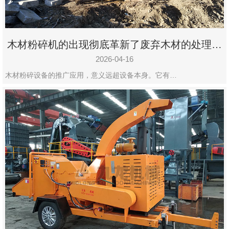
木材粉碎机的出现彻底革新了废弃木材的处理模
式
2026-04-16
木材粉碎设备的推广应用，意义远超设备本身。它有…