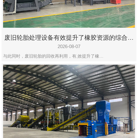
州
市
九
龙
废旧轮胎处理设备有效提升了橡胶资源的综合利
机
用率
械
2026-08-07
设
与此同时，废旧轮胎的回收再利用，有,效提升了橡…
备
有
限
公
司
豫
ICP
备
19020390
号-1