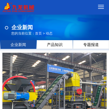
首
企业新闻
页
我
您的当前位置：
首页
>
动态
们
产
企业新闻
产品知识
专题报道
品
视
频
现
场
方
案
动
态
联
系
郑