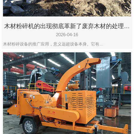
木材粉碎机的出现彻底革新了废弃木材的处理模
式
2026-04-16
木材粉碎设备的推广应用，意义远超设备本身。它有…