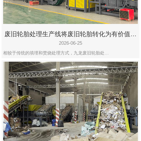
废旧轮胎处理生产线将废旧轮胎转化为有价值的
资源
2026-06-25
相较于传统的填埋和焚烧处理方式，九龙废旧轮胎处…