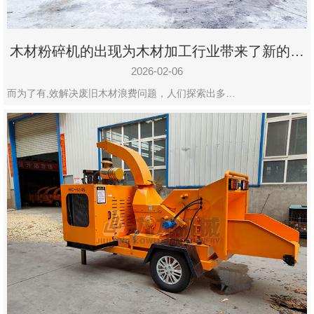
木材粉碎机的出现为木材加工行业带来了新的变
化
2026-02-06
而为了有,效解决废旧木材浪费问题，人们探索出多…