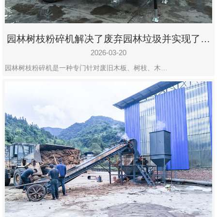
园林树枝粉碎机解决了废弃园林垃圾并实现了再
利用
2026-03-20
园林树枝粉碎机是一种专门针对废旧木板、树枝、木…