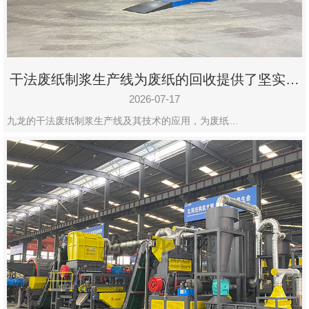
干法废纸制浆生产线为废纸的回收提供了坚实的
保障
2026-07-17
九龙的干法废纸制浆生产线及其技术的应用，为废纸…