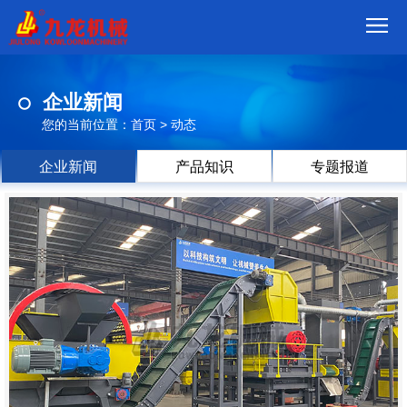
首
企业新闻
页
我
您的当前位置：
首页
>
动态
们
产
企业新闻
产品知识
专题报道
品
视
频
现
场
方
案
动
态
联
系
郑