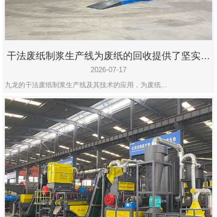
干法废纸制浆生产线为废纸的回收提供了坚实的
保障
2026-07-17
九龙的干法废纸制浆生产线及其技术的应用，为废纸…