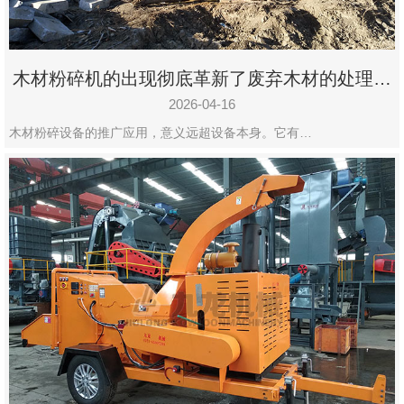
木材粉碎机的出现彻底革新了废弃木材的处理模
式
2026-04-16
木材粉碎设备的推广应用，意义远超设备本身。它有…