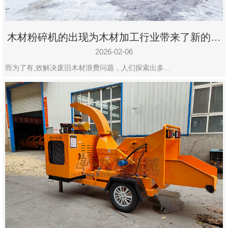
木材粉碎机的出现为木材加工行业带来了新的变
化
2026-02-06
而为了有,效解决废旧木材浪费问题，人们探索出多…