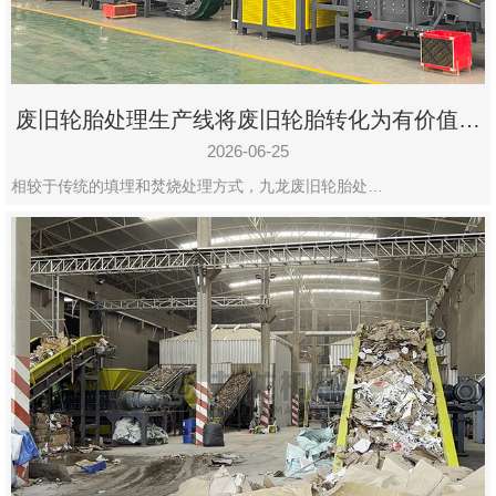
废旧轮胎处理生产线将废旧轮胎转化为有价值的
资源
2026-06-25
相较于传统的填埋和焚烧处理方式，九龙废旧轮胎处…