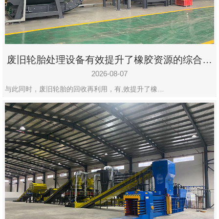
州
市
九
龙
废旧轮胎处理设备有效提升了橡胶资源的综合利
机
用率
械
2026-08-07
设
与此同时，废旧轮胎的回收再利用，有,效提升了橡…
备
有
限
公
司
豫
ICP
备
19020390
号-1