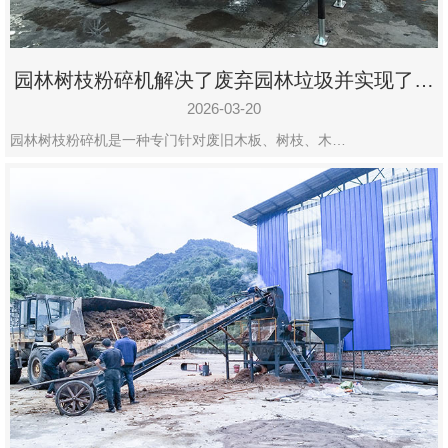
园林树枝粉碎机解决了废弃园林垃圾并实现了再
利用
2026-03-20
园林树枝粉碎机是一种专门针对废旧木板、树枝、木…