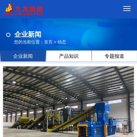
首
企业新闻
页
我
您的当前位置：
首页
>
动态
们
产
企业新闻
产品知识
专题报道
品
视
频
现
场
方
案
动
态
联
系
郑