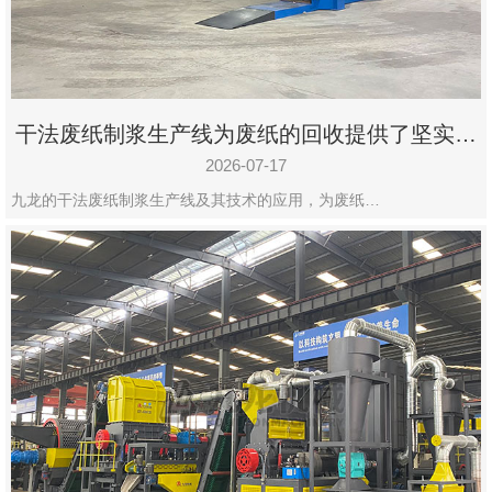
州
市
九
龙
干法废纸制浆生产线为废纸的回收提供了坚实的
机
保障
械
2026-07-17
设
九龙的干法废纸制浆生产线及其技术的应用，为废纸…
备
有
限
公
司
豫
ICP
备
19020390
号-1