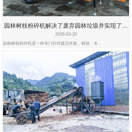
园林树枝粉碎机解决了废弃园林垃圾并实现了再
利用
2026-03-20
园林树枝粉碎机是一种专门针对废旧木板、树枝、木…