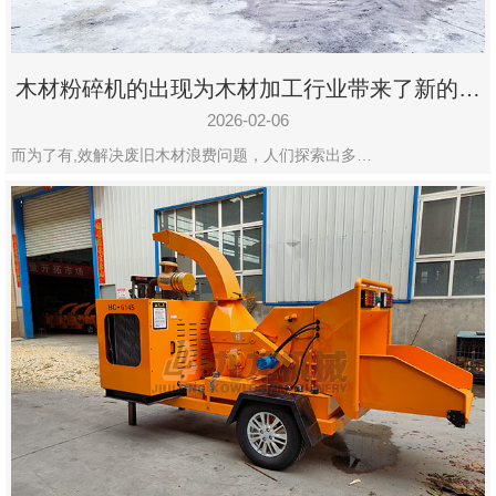
木材粉碎机的出现为木材加工行业带来了新的变
化
2026-02-06
而为了有,效解决废旧木材浪费问题，人们探索出多…