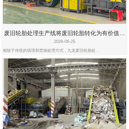
废旧轮胎处理生产线将废旧轮胎转化为有价值的
资源
2026-06-25
相较于传统的填埋和焚烧处理方式，九龙废旧轮胎处…