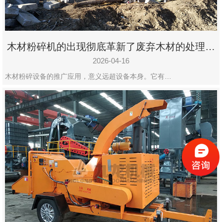
木材粉碎机的出现彻底革新了废弃木材的处理模
式
2026-04-16
木材粉碎设备的推广应用，意义远超设备本身。它有…