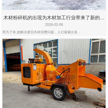
木材粉碎机的出现为木材加工行业带来了新的变
化
2026-02-06
而为了有,效解决废旧木材浪费问题，人们探索出多…