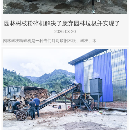
园林树枝粉碎机解决了废弃园林垃圾并实现了再
利用
2026-03-20
园林树枝粉碎机是一种专门针对废旧木板、树枝、木…