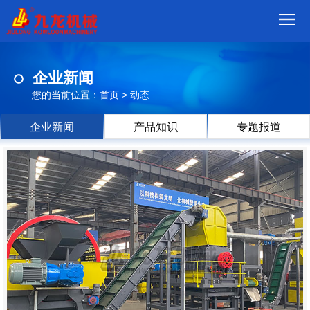
首
企业新闻
页
我
您的当前位置：
首页
>
动态
们
产
企业新闻
产品知识
专题报道
品
视
频
现
场
方
案
动
态
联
系
郑