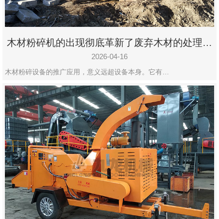
木材粉碎机的出现彻底革新了废弃木材的处理模
式
2026-04-16
木材粉碎设备的推广应用，意义远超设备本身。它有…