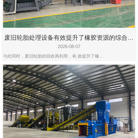
州
市
九
龙
废旧轮胎处理设备有效提升了橡胶资源的综合利
机
用率
械
2026-08-07
设
与此同时，废旧轮胎的回收再利用，有,效提升了橡…
备
有
限
公
司
豫
ICP
备
19020390
号-1