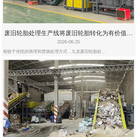
废旧轮胎处理生产线将废旧轮胎转化为有价值的
资源
2026-06-25
相较于传统的填埋和焚烧处理方式，九龙废旧轮胎处…