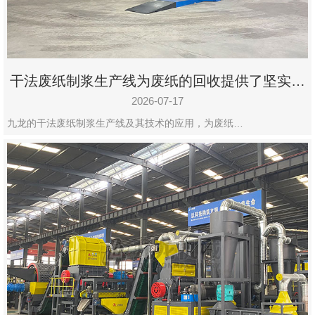
干法废纸制浆生产线为废纸的回收提供了坚实的
保障
2026-07-17
九龙的干法废纸制浆生产线及其技术的应用，为废纸…