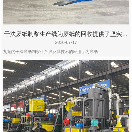
干法废纸制浆生产线为废纸的回收提供了坚实的
保障
2026-07-17
九龙的干法废纸制浆生产线及其技术的应用，为废纸…