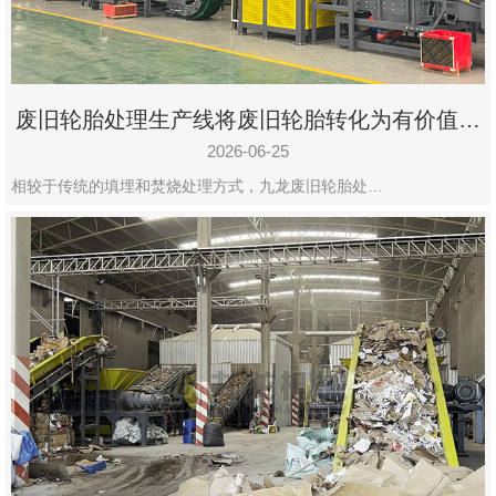
废旧轮胎处理生产线将废旧轮胎转化为有价值的
资源
2026-06-25
相较于传统的填埋和焚烧处理方式，九龙废旧轮胎处…