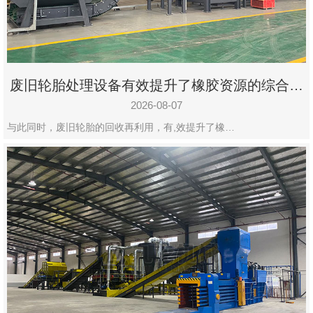
州
市
九
龙
废旧轮胎处理设备有效提升了橡胶资源的综合利
机
用率
械
2026-08-07
设
与此同时，废旧轮胎的回收再利用，有,效提升了橡…
备
有
限
公
司
豫
ICP
备
19020390
号-1