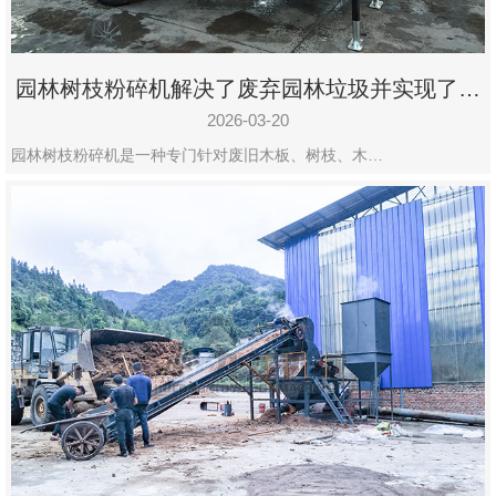
园林树枝粉碎机解决了废弃园林垃圾并实现了再
利用
2026-03-20
园林树枝粉碎机是一种专门针对废旧木板、树枝、木…