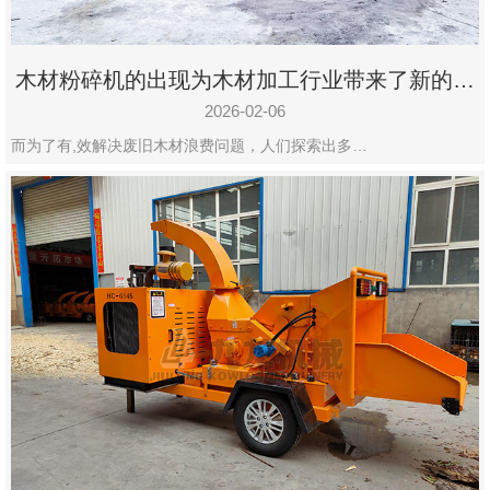
木材粉碎机的出现为木材加工行业带来了新的变
化
2026-02-06
而为了有,效解决废旧木材浪费问题，人们探索出多…