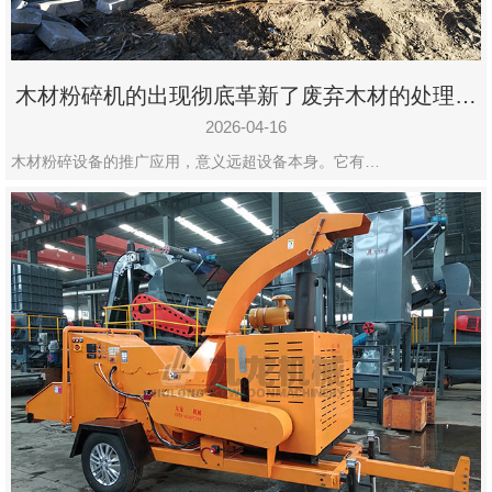
木材粉碎机的出现彻底革新了废弃木材的处理模
式
2026-04-16
木材粉碎设备的推广应用，意义远超设备本身。它有…