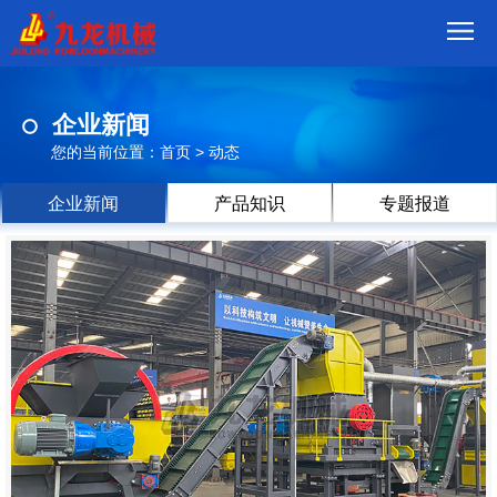
首
企业新闻
页
我
您的当前位置：
首页
>
动态
们
产
企业新闻
产品知识
专题报道
品
视
频
现
场
方
案
动
态
联
系
郑