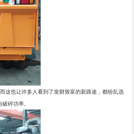
锯末粉碎机
大件垃圾处理设备...
切枝机
玉米秸秆粉碎机
而这也让许多人看到了发财致富的新路途，都纷乱选
与破碎功率。
木材削片机
金属破碎机