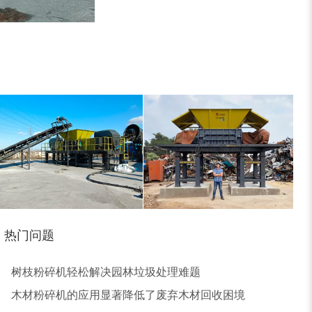
树皮烘干机
除尘器
热门问题
大型稻草捆撕碎机...
金属撕碎机
树枝粉碎机轻松解决园林垃圾处理难题
木材粉碎机的应用显著降低了废弃木材回收困境