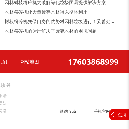
园林树枝粉碎机为破解绿化垃圾困局提供解决方案
木材粉碎机让大量废弃木材得以循环利用
树枝粉碎机凭借自身的优势对园林垃圾进行了妥善处...
锯末粉碎机
大件垃圾处理设备...
木材粉碎机的运用解决了废弃木材的困扰问题
17603868999
我们
网站地图
术服务
承诺
团队
网络
微信互动
手机官网
点我