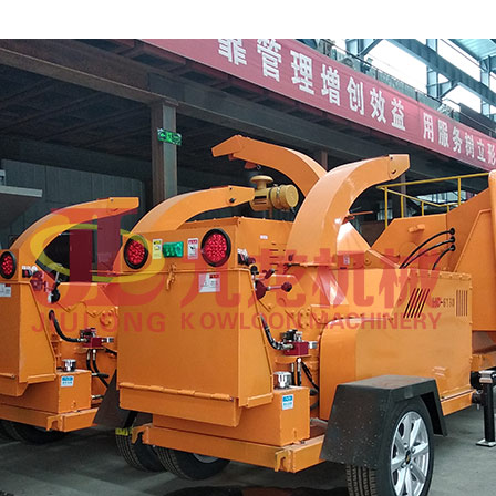
摩托车破碎机
自行车破碎机
彩钢瓦破碎机
大型铡草机
气流烘干机
转筒烘干机