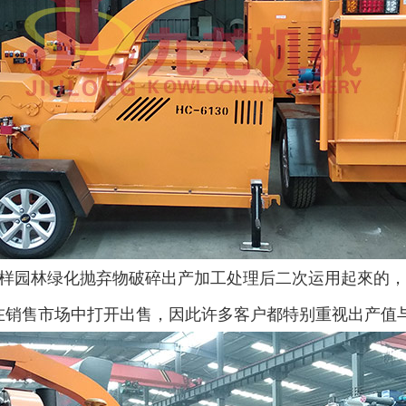
大型秸秆粉碎机
废旧轮胎胶粉设备...
树枝粉碎机
稻草破碎机
样园林绿化抛弃物破碎出产加工处理后二次运用起來的，
在销售市场中打开出售，因此许多客户都特别重视出产值
生活垃圾处理设备...
工业固废处理设备...