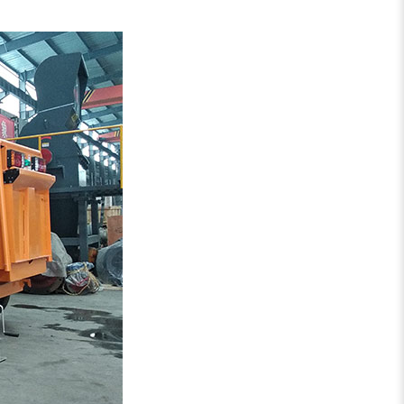
稻草揉丝机
易拉罐破碎机
木屑粉碎机
水滴式粉碎机
锯末烘干机
秸秆烘干机