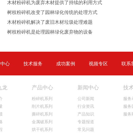
木材粉碎机为废弃木材提供了持续的利用方式
树枝粉碎机改变了园林绿化传统的处理方式
木材粉碎机解决了废旧木材垃圾处理难题
大型秸秆粉碎机
废旧轮胎胶粉设备...
树枝粉碎机是处理园林绿化废弃物的设备
品中心
技术服务
成功案例
视频专区
联系
九龙
产品中心
新闻中心
技
介
粉碎机系列
公司新闻
服务
量
削片机系列
行业资讯
服务
绩
撕碎机系列
产品知识
服务
略
金属破系列
专题报道
程
烘干机系列
常见问题