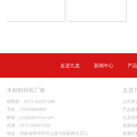
生活垃圾破碎机
大型树枝粉碎机
走进九龙
新闻中心
产
木材粉碎机厂家
走进
销售部：0371-65007288
公司简
手机：17603868999
产品质
邮箱：zzsjljx@sina.com
九龙业
传真：0371-65007266
发展战
地址：河南省郑州市郑上路与织机路交叉口
发展历