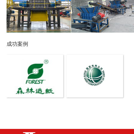
废纸破碎机
双轴撕碎机
成功案例
木材撕碎机
RDF燃料生产设备
生物质综合破碎机...
轮胎粉碎机