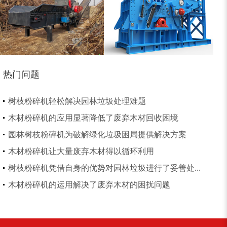
切枝机
玉米秸秆粉碎机
热门问题
木材削片机
金属破碎机
树枝粉碎机轻松解决园林垃圾处理难题
木材粉碎机的应用显著降低了废弃木材回收困境
园林树枝粉碎机为破解绿化垃圾困局提供解决方案
木材粉碎机让大量废弃木材得以循环利用
树枝粉碎机凭借自身的优势对园林垃圾进行了妥善处...
装修垃圾处理设备...
废家电破碎机
木材粉碎机的运用解决了废弃木材的困扰问题