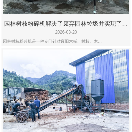
园林树枝粉碎机解决了废弃园林垃圾并实现了再
利用
2026-03-20
园林树枝粉碎机是一种专门针对废旧木板、树枝、木…