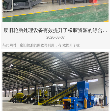
州
市
九
龙
废旧轮胎处理设备有效提升了橡胶资源的综合利
机
用率
械
2026-08-07
设
与此同时，废旧轮胎的回收再利用，有,效提升了橡…
备
有
限
公
司
豫
ICP
备
19020390
号-1