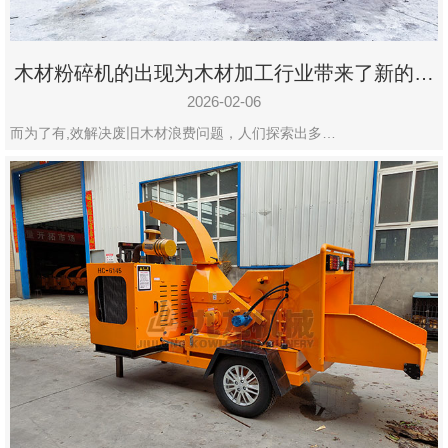
木材粉碎机的出现为木材加工行业带来了新的变
化
2026-02-06
而为了有,效解决废旧木材浪费问题，人们探索出多…