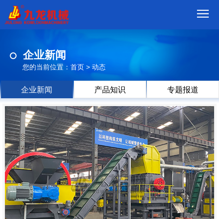
首
企业新闻
页
我
您的当前位置：
首页
>
动态
们
产
企业新闻
产品知识
专题报道
品
视
频
现
场
方
案
动
态
联
系
郑