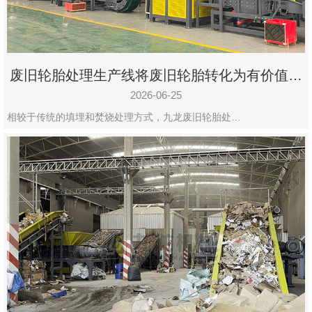
废旧轮胎处理生产线将废旧轮胎转化为有价值的
资源
2026-06-25
相较于传统的填埋和焚烧处理方式，九龙废旧轮胎处…