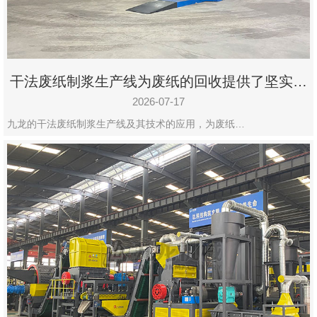
干法废纸制浆生产线为废纸的回收提供了坚实的
保障
2026-07-17
九龙的干法废纸制浆生产线及其技术的应用，为废纸…