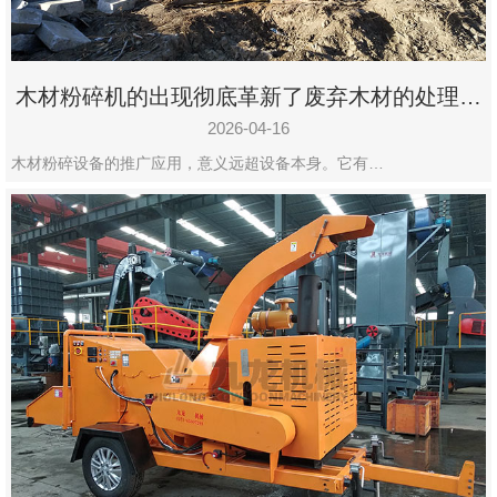
木材粉碎机的出现彻底革新了废弃木材的处理模
式
2026-04-16
木材粉碎设备的推广应用，意义远超设备本身。它有…