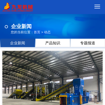
首
企业新闻
页
我
您的当前位置：
首页
>
动态
们
产
企业新闻
产品知识
专题报道
品
视
频
现
场
方
案
动
态
联
系
郑