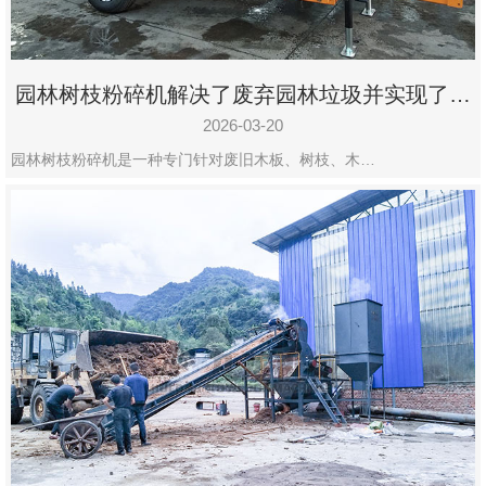
园林树枝粉碎机解决了废弃园林垃圾并实现了再
利用
2026-03-20
园林树枝粉碎机是一种专门针对废旧木板、树枝、木…