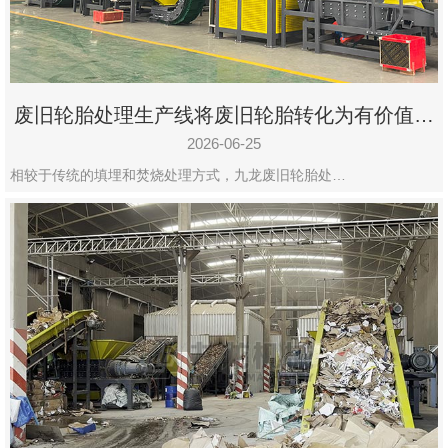
废旧轮胎处理生产线将废旧轮胎转化为有价值的
资源
2026-06-25
相较于传统的填埋和焚烧处理方式，九龙废旧轮胎处…