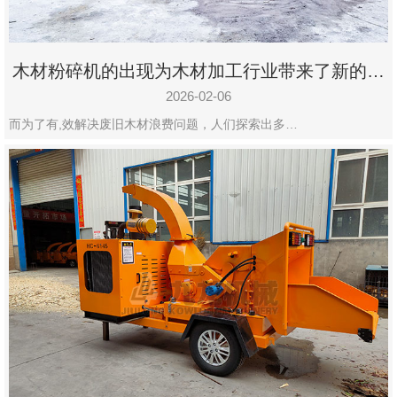
木材粉碎机的出现为木材加工行业带来了新的变
化
2026-02-06
而为了有,效解决废旧木材浪费问题，人们探索出多…