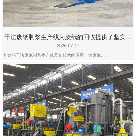
州
市
九
龙
干法废纸制浆生产线为废纸的回收提供了坚实的
机
保障
械
2026-07-17
设
九龙的干法废纸制浆生产线及其技术的应用，为废纸…
备
有
限
公
司
豫
ICP
备
19020390
号-1