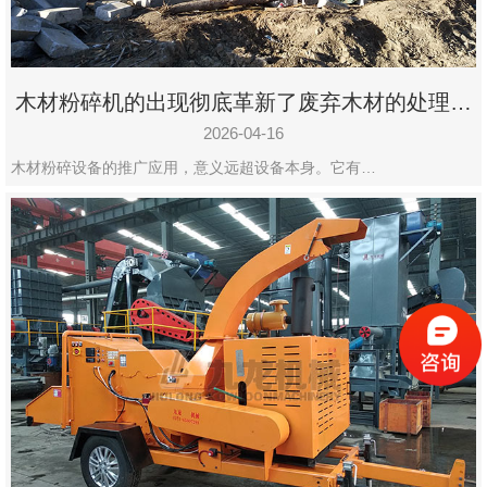
木材粉碎机的出现彻底革新了废弃木材的处理模
式
2026-04-16
木材粉碎设备的推广应用，意义远超设备本身。它有…