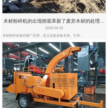
木材粉碎机的出现彻底革新了废弃木材的处理模
式
2026-04-16
木材粉碎设备的推广应用，意义远超设备本身。它有…