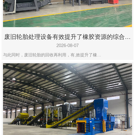
州
市
九
龙
废旧轮胎处理设备有效提升了橡胶资源的综合利
机
用率
械
2026-08-07
设
与此同时，废旧轮胎的回收再利用，有,效提升了橡…
备
有
限
公
司
豫
ICP
备
19020390
号-1