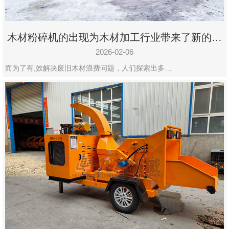
木材粉碎机的出现为木材加工行业带来了新的变
化
2026-02-06
而为了有,效解决废旧木材浪费问题，人们探索出多…