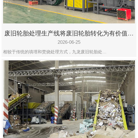
废旧轮胎处理生产线将废旧轮胎转化为有价值的
资源
2026-06-25
相较于传统的填埋和焚烧处理方式，九龙废旧轮胎处…