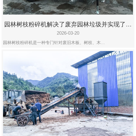
园林树枝粉碎机解决了废弃园林垃圾并实现了再
利用
2026-03-20
园林树枝粉碎机是一种专门针对废旧木板、树枝、木…