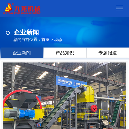
首
企业新闻
页
我
您的当前位置：
首页
>
动态
们
产
企业新闻
产品知识
专题报道
品
视
频
现
场
方
案
动
态
联
系
郑