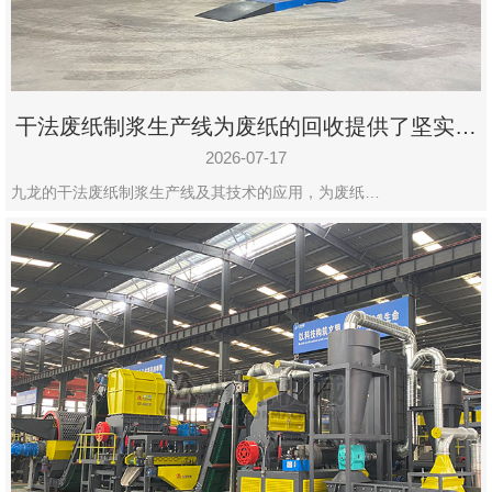
干法废纸制浆生产线为废纸的回收提供了坚实的
保障
2026-07-17
九龙的干法废纸制浆生产线及其技术的应用，为废纸…