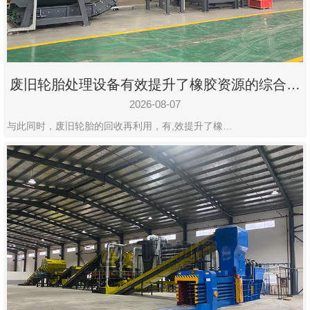
州
市
九
龙
废旧轮胎处理设备有效提升了橡胶资源的综合利
机
用率
械
2026-08-07
设
与此同时，废旧轮胎的回收再利用，有,效提升了橡…
备
有
限
公
司
豫
ICP
备
19020390
号-1