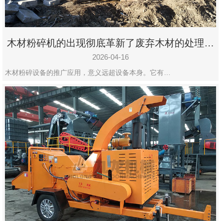
木材粉碎机的出现彻底革新了废弃木材的处理模
式
2026-04-16
木材粉碎设备的推广应用，意义远超设备本身。它有…