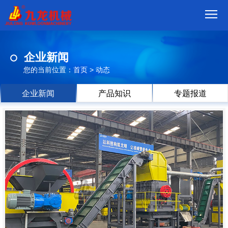
首
企业新闻
页
我
您的当前位置：
首页
>
动态
们
产
企业新闻
产品知识
专题报道
品
视
频
现
场
方
案
动
态
联
系
郑