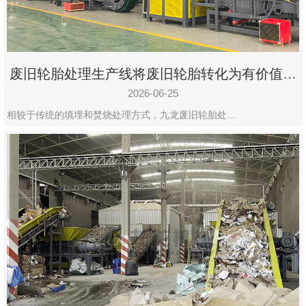
废旧轮胎处理生产线将废旧轮胎转化为有价值的
资源
2026-06-25
相较于传统的填埋和焚烧处理方式，九龙废旧轮胎处…