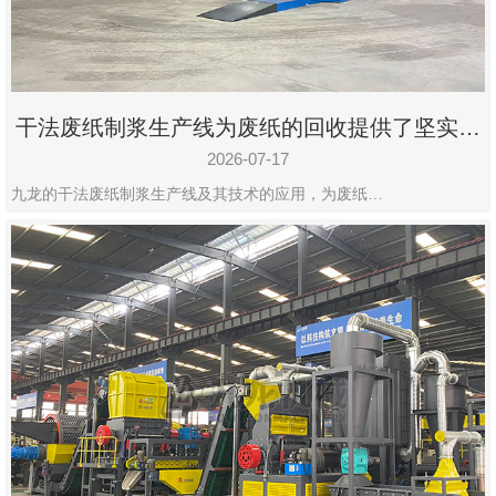
干法废纸制浆生产线为废纸的回收提供了坚实的
保障
2026-07-17
九龙的干法废纸制浆生产线及其技术的应用，为废纸…