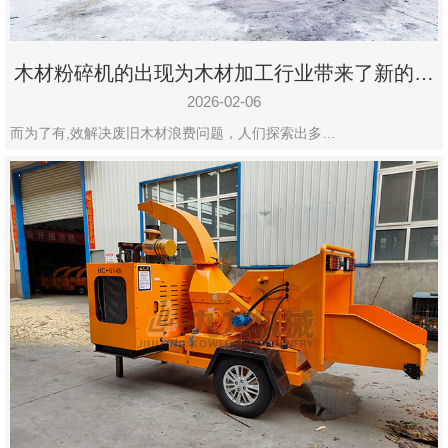
木材粉碎机的出现为木材加工行业带来了新的变
化
2026-02-06
而为了有,效解决废旧木材浪费问题，人们探索出多…