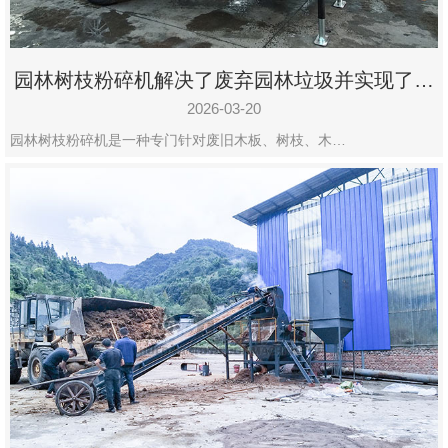
园林树枝粉碎机解决了废弃园林垃圾并实现了再
利用
2026-03-20
园林树枝粉碎机是一种专门针对废旧木板、树枝、木…