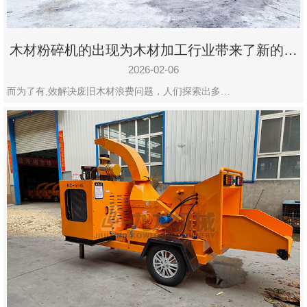
木材粉碎机的出现为木材加工行业带来了新的变
化
2026-02-06
而为了有,效解决废旧木材浪费问题，人们探索出多…