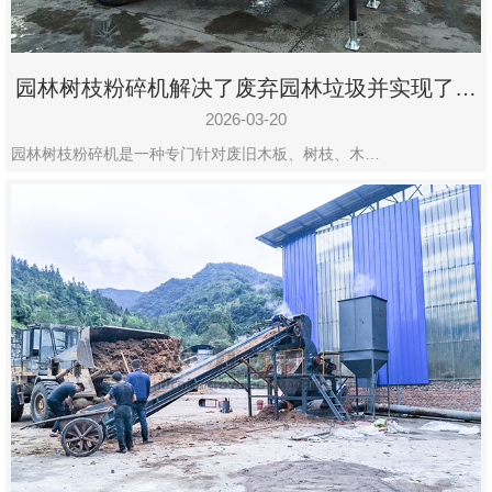
园林树枝粉碎机解决了废弃园林垃圾并实现了再
利用
2026-03-20
园林树枝粉碎机是一种专门针对废旧木板、树枝、木…