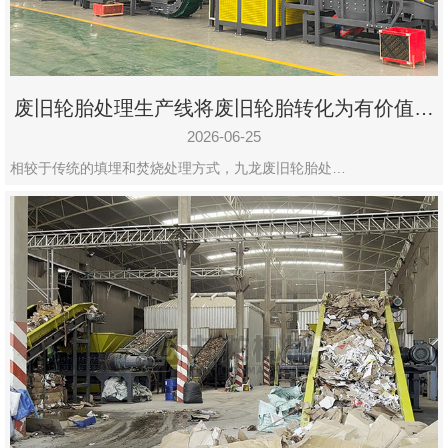
废旧轮胎处理生产线将废旧轮胎转化为有价值的
资源
2026-06-25
相较于传统的填埋和焚烧处理方式，九龙废旧轮胎处…