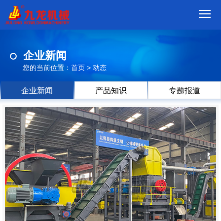
首
企业新闻
页
我
您的当前位置：
首页
>
动态
们
产
企业新闻
产品知识
专题报道
品
视
频
现
场
方
案
动
态
联
系
郑