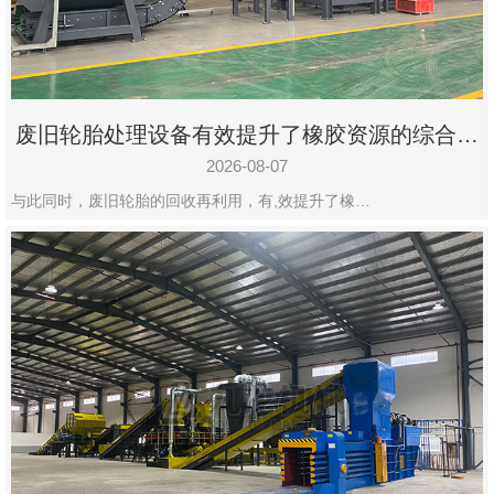
州
市
九
龙
废旧轮胎处理设备有效提升了橡胶资源的综合利
机
用率
械
2026-08-07
设
与此同时，废旧轮胎的回收再利用，有,效提升了橡…
备
有
限
公
司
豫
ICP
备
19020390
号-1