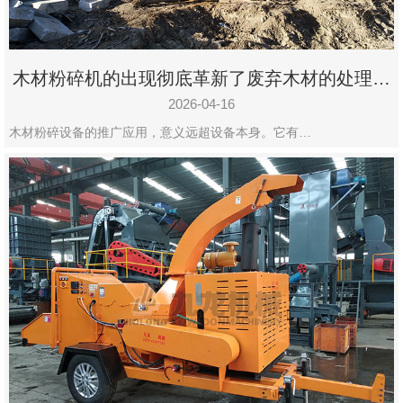
木材粉碎机的出现彻底革新了废弃木材的处理模
式
2026-04-16
木材粉碎设备的推广应用，意义远超设备本身。它有…