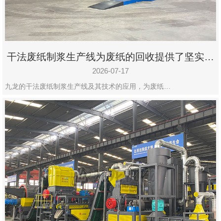
干法废纸制浆生产线为废纸的回收提供了坚实的
保障
2026-07-17
九龙的干法废纸制浆生产线及其技术的应用，为废纸…