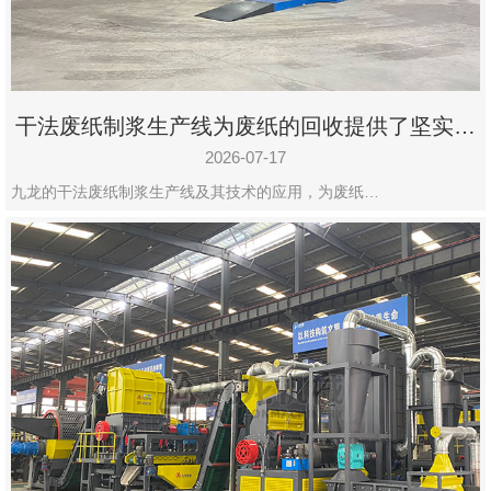
干法废纸制浆生产线为废纸的回收提供了坚实的
保障
2026-07-17
九龙的干法废纸制浆生产线及其技术的应用，为废纸…