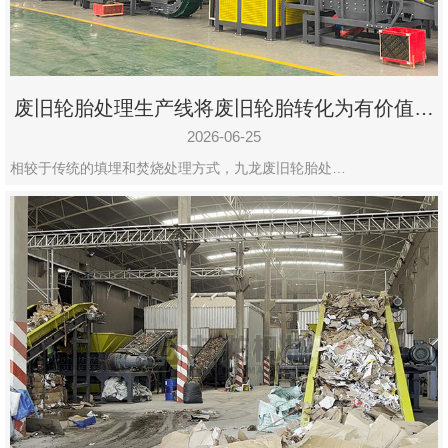
废旧轮胎处理生产线将废旧轮胎转化为有价值的
资源
2026-06-25
相较于传统的填埋和焚烧处理方式，九龙废旧轮胎处…