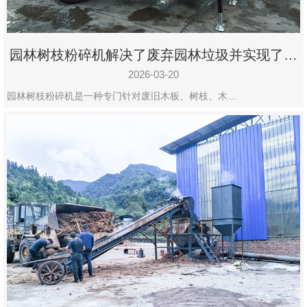
园林树枝粉碎机解决了废弃园林垃圾并实现了再
利用
2026-03-20
园林树枝粉碎机是一种专门针对废旧木板、树枝、木…