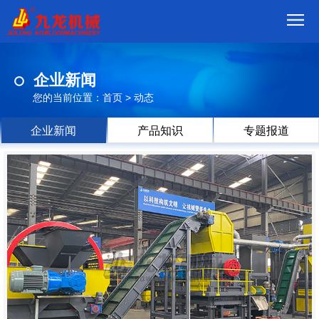
首
企业新闻
页
我
您的当前位置：
首页
>
动态
们
产
企业新闻
产品知识
专题报道
品
视
频
现
场
方
案
动
态
联
系
郑