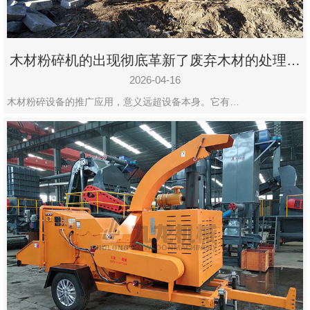
木材粉碎机的出现彻底革新了废弃木材的处理模
式
2026-04-16
木材粉碎设备的推广应用，意义远超设备本身。它有…