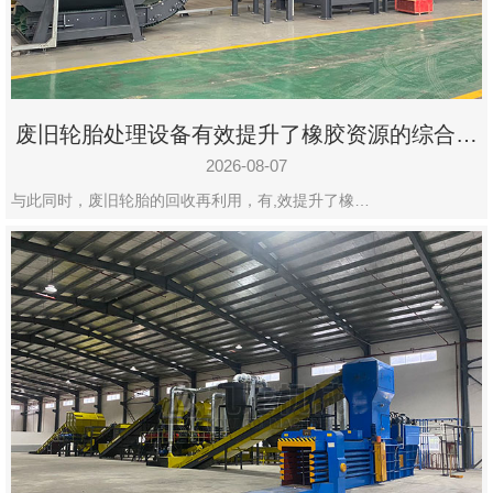
州
市
九
龙
废旧轮胎处理设备有效提升了橡胶资源的综合利
机
用率
械
2026-08-07
设
与此同时，废旧轮胎的回收再利用，有,效提升了橡…
备
有
限
公
司
豫
ICP
备
19020390
号-1