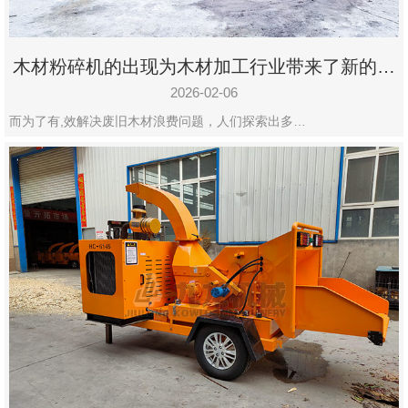
木材粉碎机的出现为木材加工行业带来了新的变
化
2026-02-06
而为了有,效解决废旧木材浪费问题，人们探索出多…