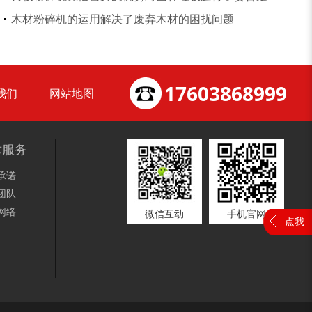
切枝机
玉米秸秆粉碎机
木材粉碎机的运用解决了废弃木材的困扰问题
17603868999
我们
网站地图
木材削片机
金属破碎机
术服务
承诺
团队
网络
微信互动
手机官网
点我
装修垃圾处理设备...
废家电破碎机