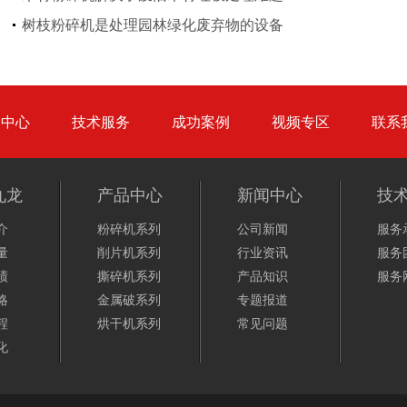
树枝粉碎机
稻草破碎机
树枝粉碎机是处理园林绿化废弃物的设备
品中心
技术服务
成功案例
视频专区
联系
生活垃圾处理设备...
工业固废处理设备...
九龙
产品中心
新闻中心
技
介
粉碎机系列
公司新闻
服务
量
削片机系列
行业资讯
服务
绩
撕碎机系列
产品知识
服务
略
金属破系列
专题报道
废钢破碎机
模板破碎机
程
烘干机系列
常见问题
化