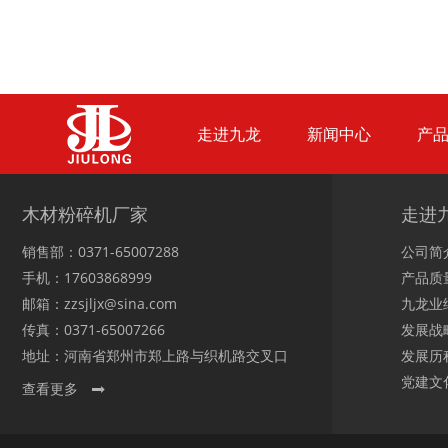
废纸破碎机
双轴撕碎机
走进九龙
新闻中心
产
木材撕碎机
RDF燃料生产设备
木材粉碎机厂家
走进
销售部：0371-65007288
公司简
手机：17603868999
产品质
邮箱：zzsjljx@sina.com
九龙业
传真：0371-65007266
发展战
生物质综合破碎机...
轮胎粉碎机
地址：河南省郑州市郑上路与织机路交叉口
发展历
党建文
查看更多