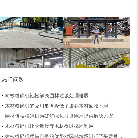
大型稻草捆撕碎机...
金属撕碎机
热门问题
锯末粉碎机
大件垃圾处理设备...
树枝粉碎机轻松解决园林垃圾处理难题
木材粉碎机的应用显著降低了废弃木材回收困境
园林树枝粉碎机为破解绿化垃圾困局提供解决方案
木材粉碎机让大量废弃木材得以循环利用
树枝粉碎机凭借自身的优势对园林垃圾进行了妥善处...