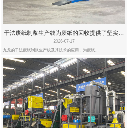
干法废纸制浆生产线为废纸的回收提供了坚实的
保障
2026-07-17
九龙的干法废纸制浆生产线及其技术的应用，为废纸…