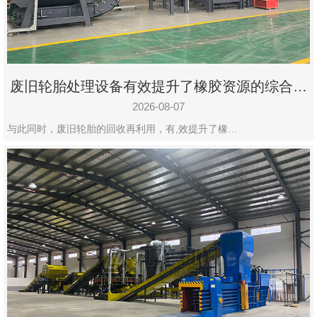
州
市
九
龙
废旧轮胎处理设备有效提升了橡胶资源的综合利
机
用率
械
2026-08-07
设
与此同时，废旧轮胎的回收再利用，有,效提升了橡…
备
有
限
公
司
豫
ICP
备
19020390
号-1