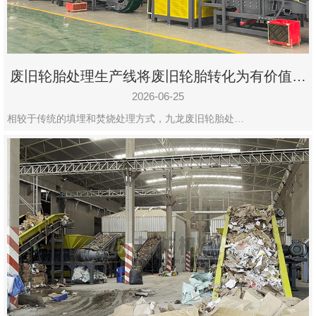
废旧轮胎处理生产线将废旧轮胎转化为有价值的
资源
2026-06-25
相较于传统的填埋和焚烧处理方式，九龙废旧轮胎处…