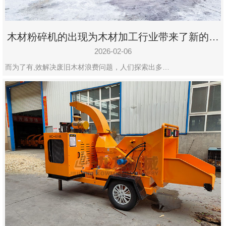
木材粉碎机的出现为木材加工行业带来了新的变
化
2026-02-06
而为了有,效解决废旧木材浪费问题，人们探索出多…