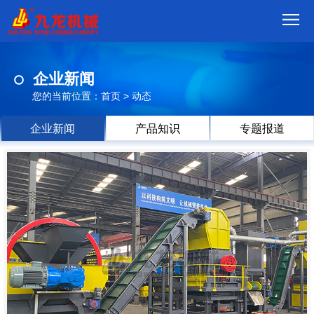
首
企业新闻
页
我
您的当前位置：
首页
>
动态
们
产
企业新闻
产品知识
专题报道
品
视
频
现
场
方
案
动
态
联
系
郑