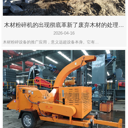
木材粉碎机的出现彻底革新了废弃木材的处理模
式
2026-04-16
木材粉碎设备的推广应用，意义远超设备本身。它有…