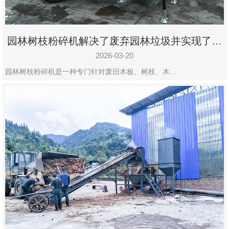
园林树枝粉碎机解决了废弃园林垃圾并实现了再
利用
2026-03-20
园林树枝粉碎机是一种专门针对废旧木板、树枝、木…