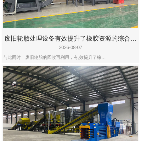
州
市
九
龙
废旧轮胎处理设备有效提升了橡胶资源的综合利
机
用率
械
2026-08-07
设
与此同时，废旧轮胎的回收再利用，有,效提升了橡…
备
有
限
公
司
豫
ICP
备
19020390
号-1