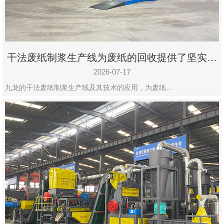
干法废纸制浆生产线为废纸的回收提供了坚实的
保障
2026-07-17
九龙的干法废纸制浆生产线及其技术的应用，为废纸…