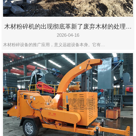
木材粉碎机的出现彻底革新了废弃木材的处理模
式
2026-04-16
木材粉碎设备的推广应用，意义远超设备本身。它有…