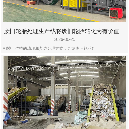
废旧轮胎处理生产线将废旧轮胎转化为有价值的
资源
2026-06-25
相较于传统的填埋和焚烧处理方式，九龙废旧轮胎处…