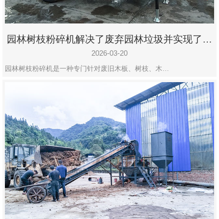
园林树枝粉碎机解决了废弃园林垃圾并实现了再
利用
2026-03-20
园林树枝粉碎机是一种专门针对废旧木板、树枝、木…