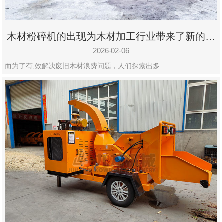
木材粉碎机的出现为木材加工行业带来了新的变
化
2026-02-06
而为了有,效解决废旧木材浪费问题，人们探索出多…