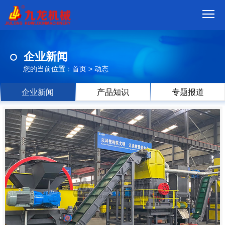
首
企业新闻
页
我
您的当前位置：
首页
>
动态
们
产
企业新闻
产品知识
专题报道
品
视
频
现
场
方
案
动
态
联
系
郑